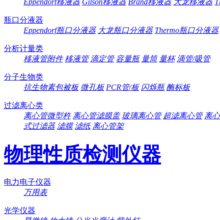
Eppendorf移液器
Gilson移液器
Brand移液器
大龙移液器
T
瓶口分液器
Eppendorf瓶口分液器
大龙瓶口分液器
Thermo瓶口分液器
分析计量类
移液管附件
移液管
滴定管
容量瓶
量筒
量杯
滴管/吸管
分子生物类
抗生物素包被板
微孔板
PCR管/板
闪烁瓶
酶标板
过滤离心类
离心管微型杵
离心管滤膜盖
玻璃离心管
超滤离心管
离心
式过滤器
滤膜
滤纸
离心管架
物理性质检测仪器
电力电子仪器
万用表
光学仪器