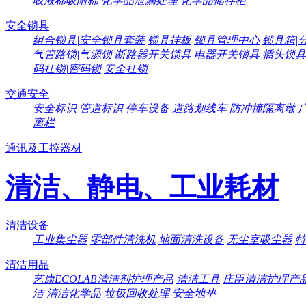
吸液棉吸附棉
化学品泄漏处理
化学品储存柜
安全锁具
组合锁具|安全锁具套装
锁具挂板|锁具管理中心
锁具箱|
气管路锁|气源锁
断路器开关锁具|电器开关锁具
插头锁具
码挂锁|密码锁
安全挂锁
交通安全
安全标识
管道标识
停车设备
道路划线车
防冲撞隔离墩
离栏
通讯及工控器材
清洁、静电、工业耗材
清洁设备
工业集尘器
零部件清洗机
地面清洗设备
无尘室吸尘器
特
清洁用品
艺康ECOLAB清洁剂护理产品
清洁工具
庄臣清洁护理产
洁
清洁化学品
垃圾回收处理
安全地垫