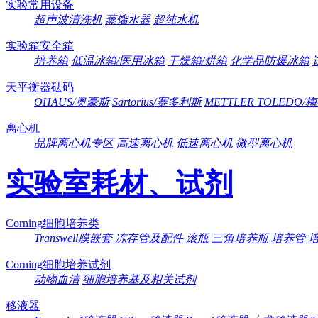
实验常用设备
超声波清洗机
蒸馏水器
超纯水机
实验箱安全箱
培养箱
低温冰箱/医用冰箱
干燥箱/烘箱
化学品防爆冰箱
天平衡器砝码
OHAUS/奥豪斯
Sartorius/赛多利斯
METTLER TOLEDO
离心机
品牌离心机专区
高速离心机
低速离心机
微型离心机
实验室耗材、试剂
Corning细胞培养类
Transwell膜嵌套
冻存管及配件
滚瓶
三角培养瓶
培养管
Corning细胞培养试剂
动物血清
细胞培养基及相关试剂
移液器