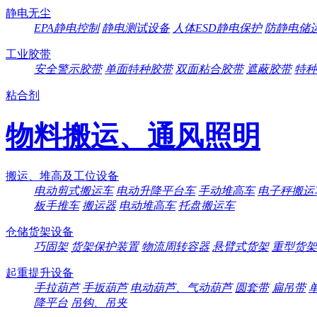
静电无尘
EPA静电控制
静电测试设备
人体ESD静电保护
防静电储
工业胶带
安全警示胶带
单面特种胶带
双面粘合胶带
遮蔽胶带
特种
粘合剂
物料搬运、通风照明
搬运、堆高及工位设备
电动剪式搬运车
电动升降平台车
手动堆高车
电子秤搬运
板手推车
搬运器
电动堆高车
托盘搬运车
仓储货架设备
巧固架
货架保护装置
物流周转容器
悬臂式货架
重型货架
起重提升设备
手拉葫芦
手扳葫芦
电动葫芦、气动葫芦
圆套带
扁吊带
降平台
吊钩、吊夹