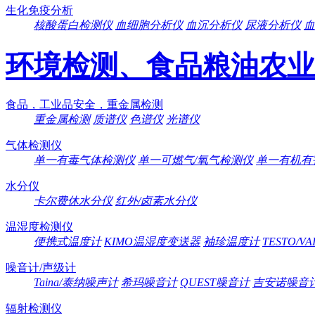
生化免疫分析
核酸蛋白检测仪
血细胞分析仪
血沉分析仪
尿液分析仪
血
环境检测、食品粮油农业
食品，工业品安全，重金属检测
重金属检测
质谱仪
色谱仪
光谱仪
气体检测仪
单一有毒气体检测仪
单一可燃气/氧气检测仪
单一有机有
水分仪
卡尔费休水分仪
红外/卤素水分仪
温湿度检测仪
便携式温度计
KIMO温湿度变送器
袖珍温度计
TESTO/V
噪音计/声级计
Taina/泰纳噪声计
希玛噪音计
QUEST噪音计
吉安诺噪音
辐射检测仪