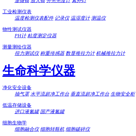
显微镜
放大镜
分光光度计
紫外灯
工业检测仪表
温度检测仪表配件
记录仪
温湿度计
测温仪
物性测试仪器
PH计
粘度测定仪器
测量测绘仪器
扭力测试仪
称重传感器
数显推拉力计
机械推拉力计
生命科学仪器
净化安全设备
抽气罩
水平流超净工作台
垂直流超净工作台
生物安全柜
低温存储设备
进口液氮罐
国产液氮罐
细胞生物学
细胞融合仪
细胞转瓶机
细胞破碎仪