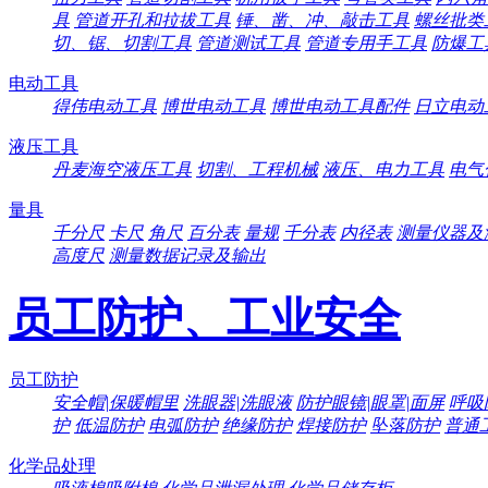
具
管道开孔和拉拔工具
锤、凿、冲、敲击工具
螺丝批类
切、锯、切割工具
管道测试工具
管道专用手工具
防爆工
电动工具
得伟电动工具
博世电动工具
博世电动工具配件
日立电动
液压工具
丹麦海空液压工具
切割、工程机械
液压、电力工具
电气
量具
千分尺
卡尺
角尺
百分表
量规
千分表
内径表
测量仪器及
高度尺
测量数据记录及输出
员工防护、工业安全
员工防护
安全帽|保暖帽里
洗眼器|洗眼液
防护眼镜|眼罩|面屏
呼吸
护
低温防护
电弧防护
绝缘防护
焊接防护
坠落防护
普通
化学品处理