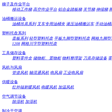
梯子及作业平台
移动工作梯
高空作业平台
铝合金踏板梯
关节梯
伸缩梯
油桶搬运设备
油桶吊具系列
叉车专用油桶夹
液压油桶搬运车
手动油桶
塑料托盘系列
盖板系列
轻型塑料托盘
平板九脚型塑料托盘
网格九脚型
1208
网格川字型塑料托盘
工具储存设备
塑料零件盒
储物柜、置物柜
物料整理架
刀具存储设备
零
风机与风扇
管道风机
轴流通风机
电风扇
工业电风扇
供暖设备
红外辐射暖风机
电暖风机
加温风机
空气调节设备
除湿机
加湿机
制冷于空调