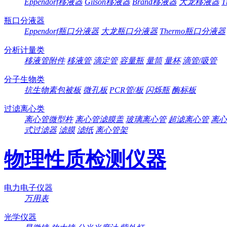
Eppendorf移液器
Gilson移液器
Brand移液器
大龙移液器
T
瓶口分液器
Eppendorf瓶口分液器
大龙瓶口分液器
Thermo瓶口分液器
分析计量类
移液管附件
移液管
滴定管
容量瓶
量筒
量杯
滴管/吸管
分子生物类
抗生物素包被板
微孔板
PCR管/板
闪烁瓶
酶标板
过滤离心类
离心管微型杵
离心管滤膜盖
玻璃离心管
超滤离心管
离心
式过滤器
滤膜
滤纸
离心管架
物理性质检测仪器
电力电子仪器
万用表
光学仪器