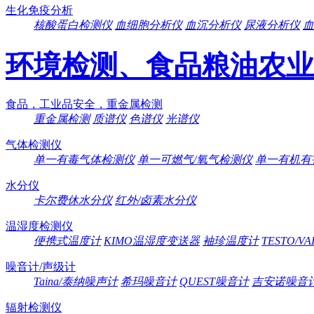
生化免疫分析
核酸蛋白检测仪
血细胞分析仪
血沉分析仪
尿液分析仪
血
环境检测、食品粮油农业
食品，工业品安全，重金属检测
重金属检测
质谱仪
色谱仪
光谱仪
气体检测仪
单一有毒气体检测仪
单一可燃气/氧气检测仪
单一有机有
水分仪
卡尔费休水分仪
红外/卤素水分仪
温湿度检测仪
便携式温度计
KIMO温湿度变送器
袖珍温度计
TESTO/V
噪音计/声级计
Taina/泰纳噪声计
希玛噪音计
QUEST噪音计
吉安诺噪音
辐射检测仪