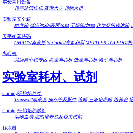
实验常用设备
超声波清洗机
蒸馏水器
超纯水机
实验箱安全箱
培养箱
低温冰箱/医用冰箱
干燥箱/烘箱
化学品防爆冰箱
天平衡器砝码
OHAUS/奥豪斯
Sartorius/赛多利斯
METTLER TOLEDO
离心机
品牌离心机专区
高速离心机
低速离心机
微型离心机
实验室耗材、试剂
Corning细胞培养类
Transwell膜嵌套
冻存管及配件
滚瓶
三角培养瓶
培养管
Corning细胞培养试剂
动物血清
细胞培养基及相关试剂
移液器