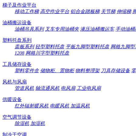
梯子及作业平台
移动工作梯
高空作业平台
铝合金踏板梯
关节梯
伸缩梯
油桶搬运设备
油桶吊具系列
叉车专用油桶夹
液压油桶搬运车
手动油桶
塑料托盘系列
盖板系列
轻型塑料托盘
平板九脚型塑料托盘
网格九脚型
1208
网格川字型塑料托盘
工具储存设备
塑料零件盒
储物柜、置物柜
物料整理架
刀具存储设备
零
风机与风扇
管道风机
轴流通风机
电风扇
工业电风扇
供暖设备
红外辐射暖风机
电暖风机
加温风机
空气调节设备
除湿机
加湿机
制冷于空调