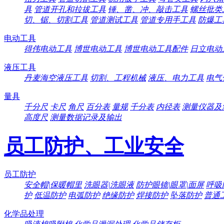
具
管道开孔和拉拔工具
锤、凿、冲、敲击工具
螺丝批类
切、锯、切割工具
管道测试工具
管道专用手工具
防爆工
电动工具
得伟电动工具
博世电动工具
博世电动工具配件
日立电动
液压工具
丹麦海空液压工具
切割、工程机械
液压、电力工具
电气
量具
千分尺
卡尺
角尺
百分表
量规
千分表
内径表
测量仪器及
高度尺
测量数据记录及输出
员工防护、工业安全
员工防护
安全帽|保暖帽里
洗眼器|洗眼液
防护眼镜|眼罩|面屏
呼吸
护
低温防护
电弧防护
绝缘防护
焊接防护
坠落防护
普通
化学品处理