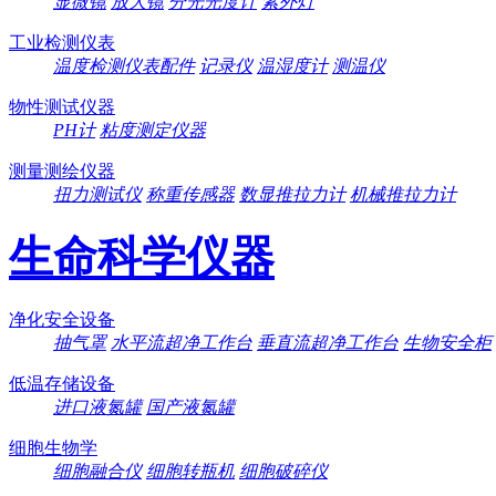
显微镜
放大镜
分光光度计
紫外灯
工业检测仪表
温度检测仪表配件
记录仪
温湿度计
测温仪
物性测试仪器
PH计
粘度测定仪器
测量测绘仪器
扭力测试仪
称重传感器
数显推拉力计
机械推拉力计
生命科学仪器
净化安全设备
抽气罩
水平流超净工作台
垂直流超净工作台
生物安全柜
低温存储设备
进口液氮罐
国产液氮罐
细胞生物学
细胞融合仪
细胞转瓶机
细胞破碎仪