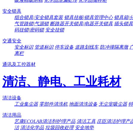
吸液棉吸附棉
化学品泄漏处理
化学品储存柜
安全锁具
组合锁具|安全锁具套装
锁具挂板|锁具管理中心
锁具箱|
气管路锁|气源锁
断路器开关锁具|电器开关锁具
插头锁具
码挂锁|密码锁
安全挂锁
交通安全
安全标识
管道标识
停车设备
道路划线车
防冲撞隔离墩
离栏
通讯及工控器材
清洁、静电、工业耗材
清洁设备
工业集尘器
零部件清洗机
地面清洗设备
无尘室吸尘器
特
清洁用品
艺康ECOLAB清洁剂护理产品
清洁工具
庄臣清洁护理产
洁
清洁化学品
垃圾回收处理
安全地垫