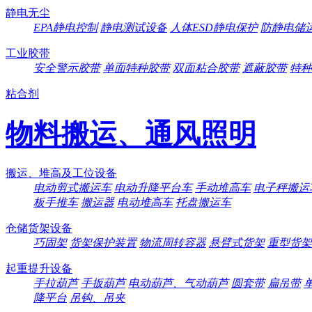
静电无尘
EPA静电控制
静电测试设备
人体ESD静电保护
防静电储
工业胶带
安全警示胶带
单面特种胶带
双面粘合胶带
遮蔽胶带
特种
粘合剂
物料搬运、通风照明
搬运、堆高及工位设备
电动剪式搬运车
电动升降平台车
手动堆高车
电子秤搬运
板手推车
搬运器
电动堆高车
托盘搬运车
仓储货架设备
巧固架
货架保护装置
物流周转容器
悬臂式货架
重型货架
起重提升设备
手拉葫芦
手扳葫芦
电动葫芦、气动葫芦
圆套带
扁吊带
降平台
吊钩、吊夹