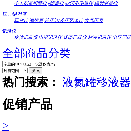
个人剂量报警仪
γ能谱仪
αβ污染测量仪
辐射测量仪
压力/温湿度
真空计
海拔表
差压计/差压风速计
大气压表
记录仪
水位记录仪
电流记录仪
状态记录仪
脉冲记录仪
电压记录
全部商品分类
热门搜索：
液氮罐
移液器
促销产品
>