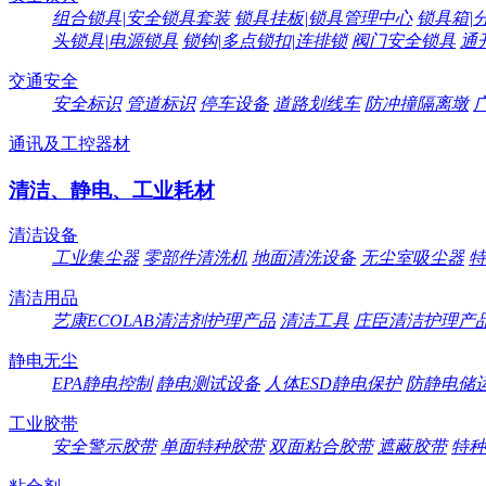
组合锁具|安全锁具套装
锁具挂板|锁具管理中心
锁具箱|
头锁具|电源锁具
锁钩|多点锁扣|连排锁
阀门安全锁具
通
交通安全
安全标识
管道标识
停车设备
道路划线车
防冲撞隔离墩
通讯及工控器材
清洁、静电、工业耗材
清洁设备
工业集尘器
零部件清洗机
地面清洗设备
无尘室吸尘器
特
清洁用品
艺康ECOLAB清洁剂护理产品
清洁工具
庄臣清洁护理产
静电无尘
EPA静电控制
静电测试设备
人体ESD静电保护
防静电储
工业胶带
安全警示胶带
单面特种胶带
双面粘合胶带
遮蔽胶带
特种