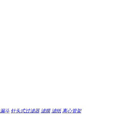
漏斗
针头式过滤器
滤膜
滤纸
离心管架