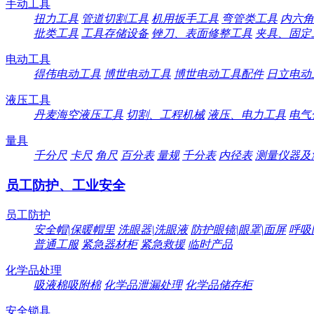
手动工具
扭力工具
管道切割工具
机用扳手工具
弯管类工具
内六角
批类工具
工具存储设备
锉刀、表面修整工具
夹具、固定
电动工具
得伟电动工具
博世电动工具
博世电动工具配件
日立电动
液压工具
丹麦海空液压工具
切割、工程机械
液压、电力工具
电气
量具
千分尺
卡尺
角尺
百分表
量规
千分表
内径表
测量仪器及
员工防护、工业安全
员工防护
安全帽|保暖帽里
洗眼器|洗眼液
防护眼镜|眼罩|面屏
呼吸
普通工服
紧急器材柜
紧急救援
临时产品
化学品处理
吸液棉吸附棉
化学品泄漏处理
化学品储存柜
安全锁具