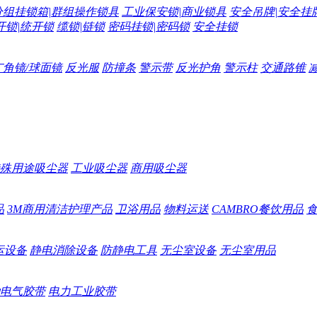
分组挂锁箱|群组操作锁具
工业保安锁|商业锁具
安全吊牌|安全挂
开锁|统开锁
缆锁|链锁
密码挂锁|密码锁
安全挂锁
广角镜/球面镜
反光服
防撞条
警示带
反光护角
警示柱
交通路锥
殊用途吸尘器
工业吸尘器
商用吸尘器
品
3M商用清洁护理产品
卫浴用品
物料运送
CAMBRO餐饮用品
运设备
静电消除设备
防静电工具
无尘室设备
无尘室用品
电气胶带
电力工业胶带