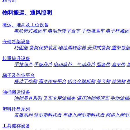
粘合剂
物料搬运、通风照明
搬运、堆高及工位设备
电动剪式搬运车
电动升降平台车
手动堆高车
电子秤搬运
仓储货架设备
巧固架
货架保护装置
物流周转容器
悬臂式货架
重型货架
起重提升设备
手拉葫芦
手扳葫芦
电动葫芦、气动葫芦
圆套带
扁吊带
梯子及作业平台
移动工作梯
高空作业平台
铝合金踏板梯
关节梯
伸缩梯
油桶搬运设备
油桶吊具系列
叉车专用油桶夹
液压油桶搬运车
手动油桶
塑料托盘系列
盖板系列
轻型塑料托盘
平板九脚型塑料托盘
网格九脚型
工具储存设备