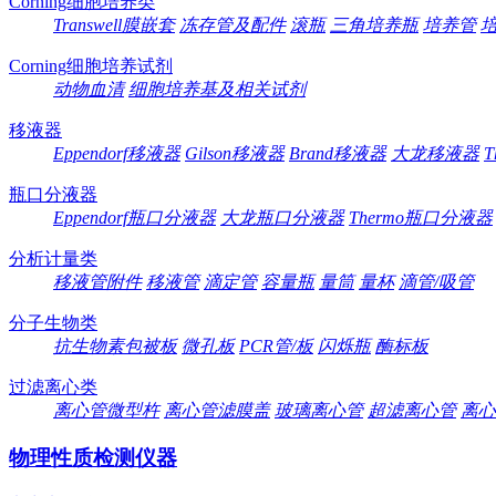
Corning细胞培养类
Transwell膜嵌套
冻存管及配件
滚瓶
三角培养瓶
培养管
Corning细胞培养试剂
动物血清
细胞培养基及相关试剂
移液器
Eppendorf移液器
Gilson移液器
Brand移液器
大龙移液器
T
瓶口分液器
Eppendorf瓶口分液器
大龙瓶口分液器
Thermo瓶口分液器
分析计量类
移液管附件
移液管
滴定管
容量瓶
量筒
量杯
滴管/吸管
分子生物类
抗生物素包被板
微孔板
PCR管/板
闪烁瓶
酶标板
过滤离心类
离心管微型杵
离心管滤膜盖
玻璃离心管
超滤离心管
离心
物理性质检测仪器