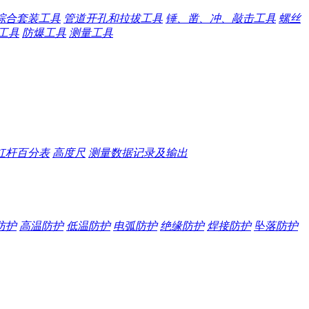
综合套装工具
管道开孔和拉拔工具
锤、凿、冲、敲击工具
螺丝
工具
防爆工具
测量工具
杠杆百分表
高度尺
测量数据记录及输出
防护
高温防护
低温防护
电弧防护
绝缘防护
焊接防护
坠落防护