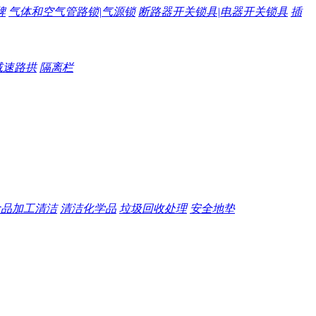
牌
气体和空气管路锁|气源锁
断路器开关锁具|电器开关锁具
插
减速路拱
隔离栏
食品加工清洁
清洁化学品
垃圾回收处理
安全地垫