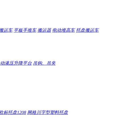
搬运车
平板手推车
搬运器
电动堆高车
托盘搬运车
动液压升降平台
吊钩、吊夹
欧标托盘1208
网格川字型塑料托盘