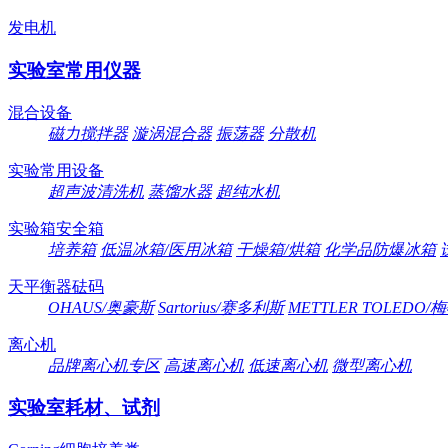
发电机
实验室常用仪器
混合设备
磁力搅拌器
漩涡混合器
振荡器
分散机
实验常用设备
超声波清洗机
蒸馏水器
超纯水机
实验箱安全箱
培养箱
低温冰箱/医用冰箱
干燥箱/烘箱
化学品防爆冰箱
天平衡器砝码
OHAUS/奥豪斯
Sartorius/赛多利斯
METTLER TOLEDO
离心机
品牌离心机专区
高速离心机
低速离心机
微型离心机
实验室耗材、试剂