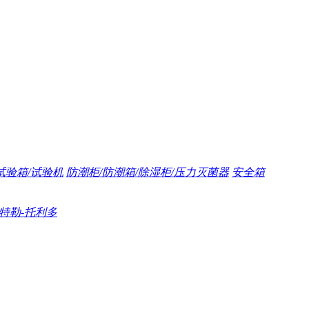
试验箱/试验机
防潮柜/防潮箱/除湿柜/压力灭菌器
安全箱
/梅特勒-托利多