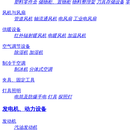
塑料零件盒
储物柜、置物柜
物料整理架
刀具存储设备
零
风机与风扇
管道风机
轴流通风机
电风扇
工业电风扇
供暖设备
红外辐射暖风机
电暖风机
加温风机
空气调节设备
除湿机
加湿机
制冷于空调
制冰机
分体式空调
夹具、固定工具
灯具照明
电筒及防爆手电
灯具
探照灯
发电机、动力设备
发动机
汽油发动机