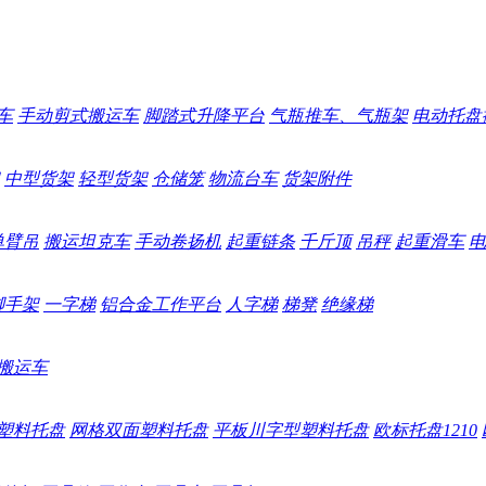
车
手动剪式搬运车
脚踏式升降平台
气瓶推车、气瓶架
电动托盘
中型货架
轻型货架
仓储笼
物流台车
货架附件
单臂吊
搬运坦克车
手动卷扬机
起重链条
千斤顶
吊秤
起重滑车
电
脚手架
一字梯
铝合金工作平台
人字梯
梯凳
绝缘梯
搬运车
塑料托盘
网格双面塑料托盘
平板川字型塑料托盘
欧标托盘1210