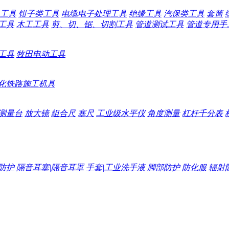
工具
钳子类工具
电缆电子处理工具
绝缘工具
汽保类工具
套筒
工具
木工工具
剪、切、锯、切割工具
管道测试工具
管道专用手
工具
牧田电动工具
化铁路施工机具
测量台
放大镜
组合尺
塞尺
工业级水平仪
角度测量
杠杆千分表
防护
隔音耳塞|隔音耳罩
手套|工业洗手液
脚部防护
防化服
辐射