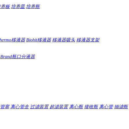
培养板
培养皿
培养瓶
hermo移液器
Biohit移液器
移液器吸头
移液器支架
Brand瓶口分液器
管塞
离心管盒
过滤装置
超滤装置
离心瓶
接收瓶
离心管
抽滤瓶