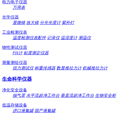
电力电子仪器
万用表
光学仪器
显微镜
放大镜
分光光度计
紫外灯
工业检测仪表
温度检测仪表配件
记录仪
温湿度计
测温仪
物性测试仪器
PH计
粘度测定仪器
测量测绘仪器
扭力测试仪
称重传感器
数显推拉力计
机械推拉力计
生命科学仪器
净化安全设备
抽气罩
水平流超净工作台
垂直流超净工作台
生物安全柜
低温存储设备
进口液氮罐
国产液氮罐