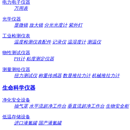
电力电子仪器
万用表
光学仪器
显微镜
放大镜
分光光度计
紫外灯
工业检测仪表
温度检测仪表配件
记录仪
温湿度计
测温仪
物性测试仪器
PH计
粘度测定仪器
测量测绘仪器
扭力测试仪
称重传感器
数显推拉力计
机械推拉力计
生命科学仪器
净化安全设备
抽气罩
水平流超净工作台
垂直流超净工作台
生物安全柜
低温存储设备
进口液氮罐
国产液氮罐