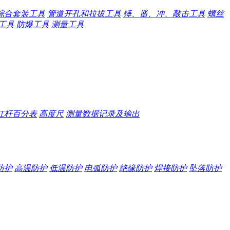
综合套装工具
管道开孔和拉拔工具
锤、凿、冲、敲击工具
螺丝
工具
防爆工具
测量工具
杠杆百分表
高度尺
测量数据记录及输出
防护
高温防护
低温防护
电弧防护
绝缘防护
焊接防护
坠落防护