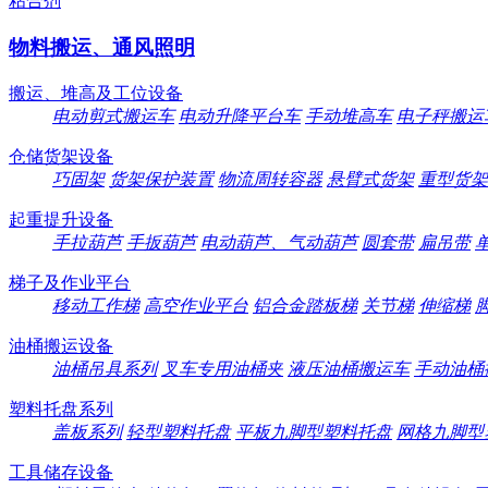
粘合剂
物料搬运、通风照明
搬运、堆高及工位设备
电动剪式搬运车
电动升降平台车
手动堆高车
电子秤搬运
仓储货架设备
巧固架
货架保护装置
物流周转容器
悬臂式货架
重型货架
起重提升设备
手拉葫芦
手扳葫芦
电动葫芦、气动葫芦
圆套带
扁吊带
梯子及作业平台
移动工作梯
高空作业平台
铝合金踏板梯
关节梯
伸缩梯
油桶搬运设备
油桶吊具系列
叉车专用油桶夹
液压油桶搬运车
手动油桶
塑料托盘系列
盖板系列
轻型塑料托盘
平板九脚型塑料托盘
网格九脚型
工具储存设备