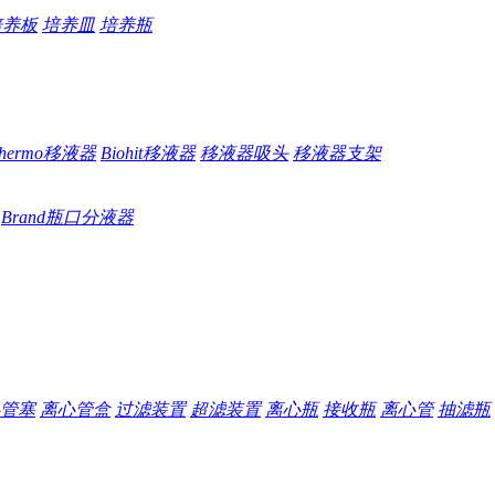
培养板
培养皿
培养瓶
hermo移液器
Biohit移液器
移液器吸头
移液器支架
Brand瓶口分液器
管塞
离心管盒
过滤装置
超滤装置
离心瓶
接收瓶
离心管
抽滤瓶