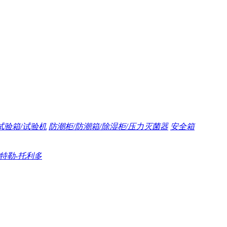
试验箱/试验机
防潮柜/防潮箱/除湿柜/压力灭菌器
安全箱
/梅特勒-托利多