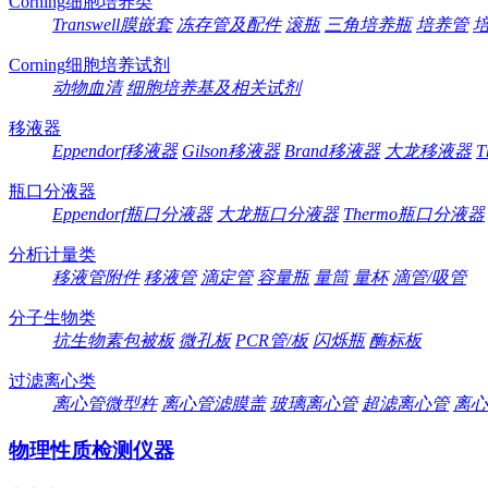
Corning细胞培养类
Transwell膜嵌套
冻存管及配件
滚瓶
三角培养瓶
培养管
Corning细胞培养试剂
动物血清
细胞培养基及相关试剂
移液器
Eppendorf移液器
Gilson移液器
Brand移液器
大龙移液器
T
瓶口分液器
Eppendorf瓶口分液器
大龙瓶口分液器
Thermo瓶口分液器
分析计量类
移液管附件
移液管
滴定管
容量瓶
量筒
量杯
滴管/吸管
分子生物类
抗生物素包被板
微孔板
PCR管/板
闪烁瓶
酶标板
过滤离心类
离心管微型杵
离心管滤膜盖
玻璃离心管
超滤离心管
离心
物理性质检测仪器