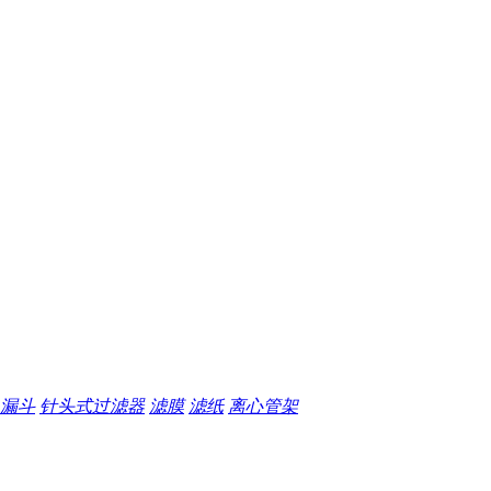
漏斗
针头式过滤器
滤膜
滤纸
离心管架