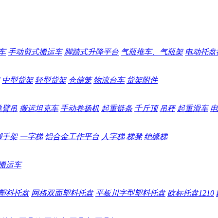
车
手动剪式搬运车
脚踏式升降平台
气瓶推车、气瓶架
电动托盘
中型货架
轻型货架
仓储笼
物流台车
货架附件
单臂吊
搬运坦克车
手动卷扬机
起重链条
千斤顶
吊秤
起重滑车
电
脚手架
一字梯
铝合金工作平台
人字梯
梯凳
绝缘梯
搬运车
塑料托盘
网格双面塑料托盘
平板川字型塑料托盘
欧标托盘1210