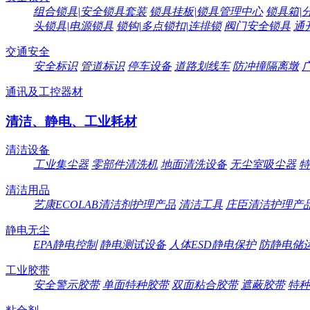
组合锁具|安全锁具套装
锁具挂板|锁具管理中心
锁具箱|
头锁具|电源锁具
锁钩|多点锁扣|连排锁
阀门安全锁具
通
交通安全
安全标识
管道标识
停车设备
道路划线车
防冲撞隔离墩
通讯及工控器材
清洁、静电、工业耗材
清洁设备
工业集尘器
零部件清洗机
地面清洗设备
无尘室吸尘器
特
清洁用品
艺康ECOLAB清洁剂护理产品
清洁工具
庄臣清洁护理产
静电无尘
EPA静电控制
静电测试设备
人体ESD静电保护
防静电储
工业胶带
安全警示胶带
单面特种胶带
双面粘合胶带
遮蔽胶带
特种