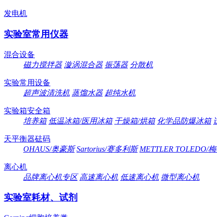
发电机
实验室常用仪器
混合设备
磁力搅拌器
漩涡混合器
振荡器
分散机
实验常用设备
超声波清洗机
蒸馏水器
超纯水机
实验箱安全箱
培养箱
低温冰箱/医用冰箱
干燥箱/烘箱
化学品防爆冰箱
天平衡器砝码
OHAUS/奥豪斯
Sartorius/赛多利斯
METTLER TOLEDO
离心机
品牌离心机专区
高速离心机
低速离心机
微型离心机
实验室耗材、试剂