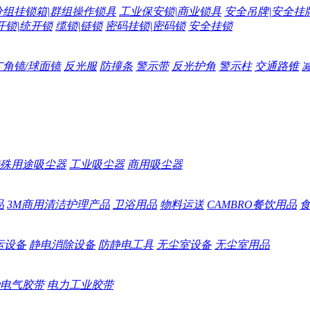
分组挂锁箱|群组操作锁具
工业保安锁|商业锁具
安全吊牌|安全挂
开锁|统开锁
缆锁|链锁
密码挂锁|密码锁
安全挂锁
广角镜/球面镜
反光服
防撞条
警示带
反光护角
警示柱
交通路锥
殊用途吸尘器
工业吸尘器
商用吸尘器
品
3M商用清洁护理产品
卫浴用品
物料运送
CAMBRO餐饮用品
运设备
静电消除设备
防静电工具
无尘室设备
无尘室用品
电气胶带
电力工业胶带