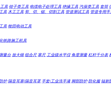
工具
钳子类工具
电缆电子处理工具
绝缘工具
汽保类工具
套筒
工具
木工工具
剪、切、锯、切割工具
管道测试工具
管道专用手
工具
牧田电动工具
化铁路施工机具
测量台
放大镜
组合尺
塞尺
工业级水平仪
角度测量
杠杆千分表
防护
隔音耳塞|隔音耳罩
手套|工业洗手液
脚部防护
防化服
辐射