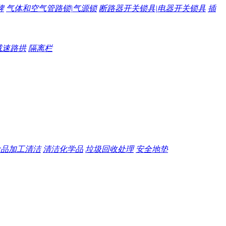
牌
气体和空气管路锁|气源锁
断路器开关锁具|电器开关锁具
插
减速路拱
隔离栏
食品加工清洁
清洁化学品
垃圾回收处理
安全地垫