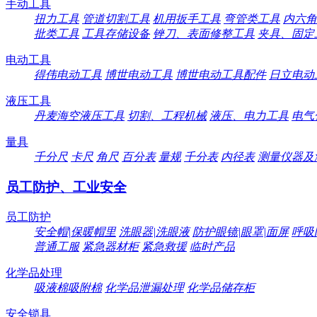
手动工具
扭力工具
管道切割工具
机用扳手工具
弯管类工具
内六角
批类工具
工具存储设备
锉刀、表面修整工具
夹具、固定
电动工具
得伟电动工具
博世电动工具
博世电动工具配件
日立电动
液压工具
丹麦海空液压工具
切割、工程机械
液压、电力工具
电气
量具
千分尺
卡尺
角尺
百分表
量规
千分表
内径表
测量仪器及
员工防护、工业安全
员工防护
安全帽|保暖帽里
洗眼器|洗眼液
防护眼镜|眼罩|面屏
呼吸
普通工服
紧急器材柜
紧急救援
临时产品
化学品处理
吸液棉吸附棉
化学品泄漏处理
化学品储存柜
安全锁具