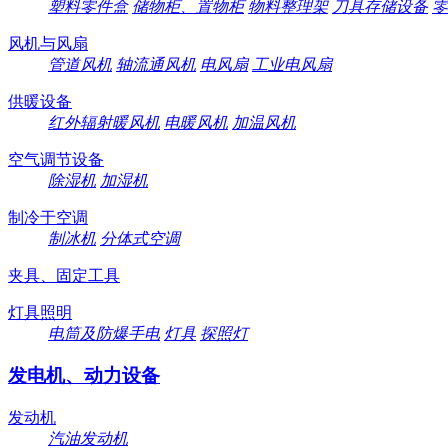
塑料零件盒
储物柜、置物柜
物料整理架
刀具存储设备
零
风机与风扇
管道风机
轴流通风机
电风扇
工业电风扇
供暖设备
红外辐射暖风机
电暖风机
加温风机
空气调节设备
除湿机
加湿机
制冷于空调
制冰机
分体式空调
夹具、固定工具
灯具照明
电筒及防爆手电
灯具
探照灯
发电机、动力设备
发动机
汽油发动机