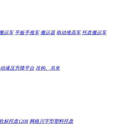
搬运车
平板手推车
搬运器
电动堆高车
托盘搬运车
动液压升降平台
吊钩、吊夹
欧标托盘1208
网格川字型塑料托盘