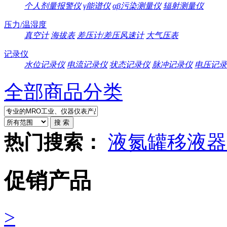
个人剂量报警仪
γ能谱仪
αβ污染测量仪
辐射测量仪
压力/温湿度
真空计
海拔表
差压计/差压风速计
大气压表
记录仪
水位记录仪
电流记录仪
状态记录仪
脉冲记录仪
电压记录
全部商品分类
热门搜索：
液氮罐
移液器
促销产品
>