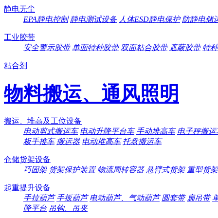
静电无尘
EPA静电控制
静电测试设备
人体ESD静电保护
防静电储
工业胶带
安全警示胶带
单面特种胶带
双面粘合胶带
遮蔽胶带
特种
粘合剂
物料搬运、通风照明
搬运、堆高及工位设备
电动剪式搬运车
电动升降平台车
手动堆高车
电子秤搬运
板手推车
搬运器
电动堆高车
托盘搬运车
仓储货架设备
巧固架
货架保护装置
物流周转容器
悬臂式货架
重型货架
起重提升设备
手拉葫芦
手扳葫芦
电动葫芦、气动葫芦
圆套带
扁吊带
降平台
吊钩、吊夹