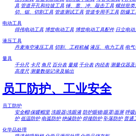
具
管道开孔和拉拔工具
锤、凿、冲、敲击工具
螺丝批类
切、锯、切割工具
管道测试工具
管道专用手工具
防爆工
电动工具
得伟电动工具
博世电动工具
博世电动工具配件
日立电动
液压工具
丹麦海空液压工具
切割、工程机械
液压、电力工具
电气
量具
千分尺
卡尺
角尺
百分表
量规
千分表
内径表
测量仪器及
高度尺
测量数据记录及输出
员工防护、工业安全
员工防护
安全帽|保暖帽里
洗眼器|洗眼液
防护眼镜|眼罩|面屏
呼吸
护
低温防护
电弧防护
绝缘防护
焊接防护
坠落防护
普通
化学品处理