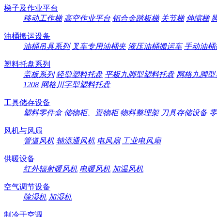
梯子及作业平台
移动工作梯
高空作业平台
铝合金踏板梯
关节梯
伸缩梯
油桶搬运设备
油桶吊具系列
叉车专用油桶夹
液压油桶搬运车
手动油桶
塑料托盘系列
盖板系列
轻型塑料托盘
平板九脚型塑料托盘
网格九脚型
1208
网格川字型塑料托盘
工具储存设备
塑料零件盒
储物柜、置物柜
物料整理架
刀具存储设备
零
风机与风扇
管道风机
轴流通风机
电风扇
工业电风扇
供暖设备
红外辐射暖风机
电暖风机
加温风机
空气调节设备
除湿机
加湿机
制冷于空调