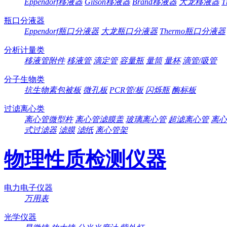
Eppendorf移液器
Gilson移液器
Brand移液器
大龙移液器
T
瓶口分液器
Eppendorf瓶口分液器
大龙瓶口分液器
Thermo瓶口分液器
分析计量类
移液管附件
移液管
滴定管
容量瓶
量筒
量杯
滴管/吸管
分子生物类
抗生物素包被板
微孔板
PCR管/板
闪烁瓶
酶标板
过滤离心类
离心管微型杵
离心管滤膜盖
玻璃离心管
超滤离心管
离心
式过滤器
滤膜
滤纸
离心管架
物理性质检测仪器
电力电子仪器
万用表
光学仪器