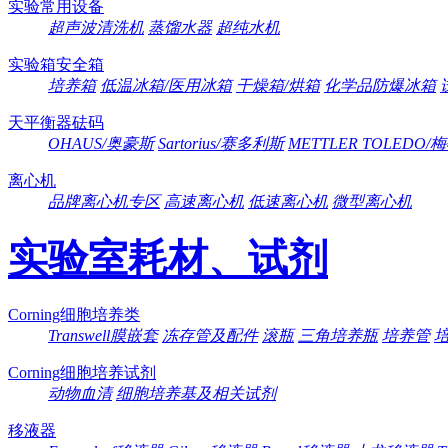
实验常用设备
超声波清洗机
蒸馏水器
超纯水机
实验箱安全箱
培养箱
低温冰箱/医用冰箱
干燥箱/烘箱
化学品防爆冰箱
天平衡器砝码
OHAUS/奥豪斯
Sartorius/赛多利斯
METTLER TOLEDO
离心机
品牌离心机专区
高速离心机
低速离心机
微型离心机
实验室耗材、试剂
Corning细胞培养类
Transwell膜嵌套
冻存管及配件
滚瓶
三角培养瓶
培养管
Corning细胞培养试剂
动物血清
细胞培养基及相关试剂
移液器