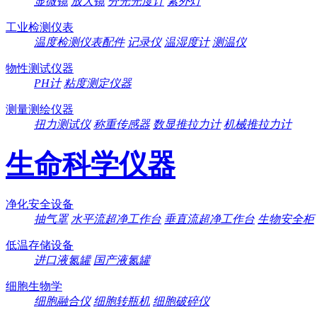
显微镜
放大镜
分光光度计
紫外灯
工业检测仪表
温度检测仪表配件
记录仪
温湿度计
测温仪
物性测试仪器
PH计
粘度测定仪器
测量测绘仪器
扭力测试仪
称重传感器
数显推拉力计
机械推拉力计
生命科学仪器
净化安全设备
抽气罩
水平流超净工作台
垂直流超净工作台
生物安全柜
低温存储设备
进口液氮罐
国产液氮罐
细胞生物学
细胞融合仪
细胞转瓶机
细胞破碎仪