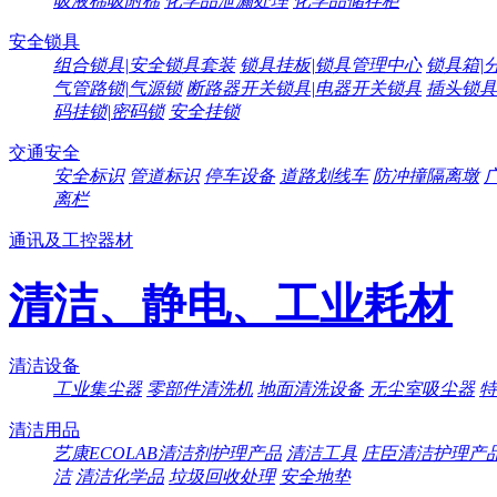
吸液棉吸附棉
化学品泄漏处理
化学品储存柜
安全锁具
组合锁具|安全锁具套装
锁具挂板|锁具管理中心
锁具箱|
气管路锁|气源锁
断路器开关锁具|电器开关锁具
插头锁具
码挂锁|密码锁
安全挂锁
交通安全
安全标识
管道标识
停车设备
道路划线车
防冲撞隔离墩
离栏
通讯及工控器材
清洁、静电、工业耗材
清洁设备
工业集尘器
零部件清洗机
地面清洗设备
无尘室吸尘器
特
清洁用品
艺康ECOLAB清洁剂护理产品
清洁工具
庄臣清洁护理产
洁
清洁化学品
垃圾回收处理
安全地垫