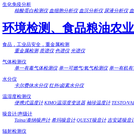
生化免疫分析
核酸蛋白检测仪
血细胞分析仪
血沉分析仪
尿液分析仪
血
环境检测、食品粮油农业
食品，工业品安全，重金属检测
重金属检测
质谱仪
色谱仪
光谱仪
气体检测仪
单一有毒气体检测仪
单一可燃气/氧气检测仪
单一有机有
水分仪
卡尔费休水分仪
红外/卤素水分仪
温湿度检测仪
便携式温度计
KIMO温湿度变送器
袖珍温度计
TESTO/V
噪音计/声级计
Taina/泰纳噪声计
希玛噪音计
QUEST噪音计
吉安诺噪音
辐射检测仪