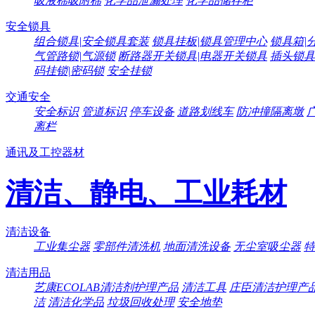
吸液棉吸附棉
化学品泄漏处理
化学品储存柜
安全锁具
组合锁具|安全锁具套装
锁具挂板|锁具管理中心
锁具箱|
气管路锁|气源锁
断路器开关锁具|电器开关锁具
插头锁具
码挂锁|密码锁
安全挂锁
交通安全
安全标识
管道标识
停车设备
道路划线车
防冲撞隔离墩
离栏
通讯及工控器材
清洁、静电、工业耗材
清洁设备
工业集尘器
零部件清洗机
地面清洗设备
无尘室吸尘器
特
清洁用品
艺康ECOLAB清洁剂护理产品
清洁工具
庄臣清洁护理产
洁
清洁化学品
垃圾回收处理
安全地垫