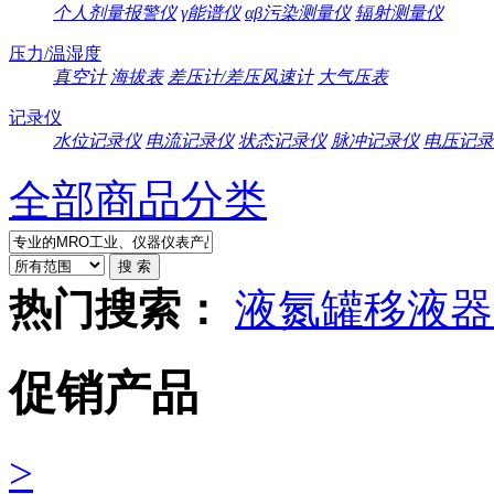
个人剂量报警仪
γ能谱仪
αβ污染测量仪
辐射测量仪
压力/温湿度
真空计
海拔表
差压计/差压风速计
大气压表
记录仪
水位记录仪
电流记录仪
状态记录仪
脉冲记录仪
电压记录
全部商品分类
热门搜索：
液氮罐
移液器
促销产品
>