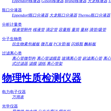
Eppendorf移液器
Gilson移液器
Brand移液器
大龙移液器
T
瓶口分液器
Eppendorf瓶口分液器
大龙瓶口分液器
Thermo瓶口分液器
分析计量类
移液管附件
移液管
滴定管
容量瓶
量筒
量杯
滴管/吸管
分子生物类
抗生物素包被板
微孔板
PCR管/板
闪烁瓶
酶标板
过滤离心类
离心管微型杵
离心管滤膜盖
玻璃离心管
超滤离心管
离心
式过滤器
滤膜
滤纸
离心管架
物理性质检测仪器
电力电子仪器
万用表
光学仪器