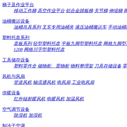
梯子及作业平台
移动工作梯
高空作业平台
铝合金踏板梯
关节梯
伸缩梯
油桶搬运设备
油桶吊具系列
叉车专用油桶夹
液压油桶搬运车
手动油桶
塑料托盘系列
盖板系列
轻型塑料托盘
平板九脚型塑料托盘
网格九脚型
1208
网格川字型塑料托盘
工具储存设备
塑料零件盒
储物柜、置物柜
物料整理架
刀具存储设备
零
风机与风扇
管道风机
轴流通风机
电风扇
工业电风扇
供暖设备
红外辐射暖风机
电暖风机
加温风机
空气调节设备
除湿机
加湿机
制冷于空调