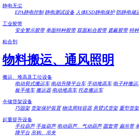
静电无尘
EPA静电控制
静电测试设备
人体ESD静电保护
防静电储
工业胶带
安全警示胶带
单面特种胶带
双面粘合胶带
遮蔽胶带
特种
粘合剂
物料搬运、通风照明
搬运、堆高及工位设备
电动剪式搬运车
电动升降平台车
手动堆高车
电子秤搬运
板手推车
搬运器
电动堆高车
托盘搬运车
仓储货架设备
巧固架
货架保护装置
物流周转容器
悬臂式货架
重型货架
起重提升设备
手拉葫芦
手扳葫芦
电动葫芦、气动葫芦
圆套带
扁吊带
降平台
吊钩、吊夹