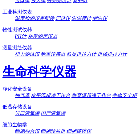
显微镜
放大镜
分光光度计
紫外灯
工业检测仪表
温度检测仪表配件
记录仪
温湿度计
测温仪
物性测试仪器
PH计
粘度测定仪器
测量测绘仪器
扭力测试仪
称重传感器
数显推拉力计
机械推拉力计
生命科学仪器
净化安全设备
抽气罩
水平流超净工作台
垂直流超净工作台
生物安全柜
低温存储设备
进口液氮罐
国产液氮罐
细胞生物学
细胞融合仪
细胞转瓶机
细胞破碎仪