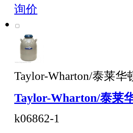
询价
Taylor-Wharton/泰莱华
Taylor-Wharton/
k06862-1