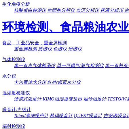
生化免疫分析
核酸蛋白检测仪
血细胞分析仪
血沉分析仪
尿液分析仪
血
环境检测、食品粮油农业
食品，工业品安全，重金属检测
重金属检测
质谱仪
色谱仪
光谱仪
气体检测仪
单一有毒气体检测仪
单一可燃气/氧气检测仪
单一有机有
水分仪
卡尔费休水分仪
红外/卤素水分仪
温湿度检测仪
便携式温度计
KIMO温湿度变送器
袖珍温度计
TESTO/V
噪音计/声级计
Taina/泰纳噪声计
希玛噪音计
QUEST噪音计
吉安诺噪音
辐射检测仪