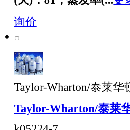
询价
Taylor-Wharton/泰莱华
Taylor-Wharton/
k05224-7