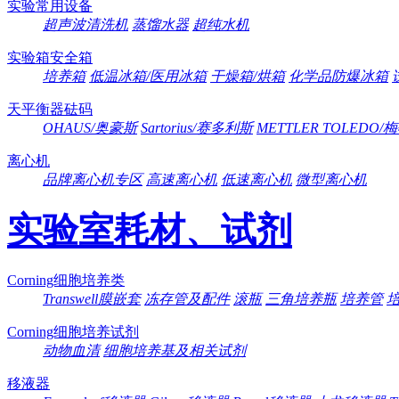
实验常用设备
超声波清洗机
蒸馏水器
超纯水机
实验箱安全箱
培养箱
低温冰箱/医用冰箱
干燥箱/烘箱
化学品防爆冰箱
天平衡器砝码
OHAUS/奥豪斯
Sartorius/赛多利斯
METTLER TOLEDO
离心机
品牌离心机专区
高速离心机
低速离心机
微型离心机
实验室耗材、试剂
Corning细胞培养类
Transwell膜嵌套
冻存管及配件
滚瓶
三角培养瓶
培养管
Corning细胞培养试剂
动物血清
细胞培养基及相关试剂
移液器