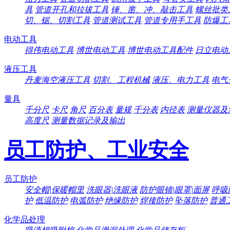
具
管道开孔和拉拔工具
锤、凿、冲、敲击工具
螺丝批类
切、锯、切割工具
管道测试工具
管道专用手工具
防爆工
电动工具
得伟电动工具
博世电动工具
博世电动工具配件
日立电动
液压工具
丹麦海空液压工具
切割、工程机械
液压、电力工具
电气
量具
千分尺
卡尺
角尺
百分表
量规
千分表
内径表
测量仪器及
高度尺
测量数据记录及输出
员工防护、工业安全
员工防护
安全帽|保暖帽里
洗眼器|洗眼液
防护眼镜|眼罩|面屏
呼吸
护
低温防护
电弧防护
绝缘防护
焊接防护
坠落防护
普通
化学品处理