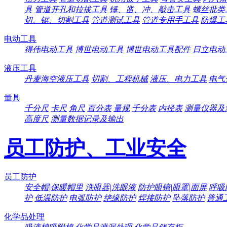
具
管道开孔和拉拔工具
锤、凿、冲、敲击工具
螺丝批类
切、锯、切割工具
管道测试工具
管道专用手工具
防爆工
电动工具
得伟电动工具
博世电动工具
博世电动工具配件
日立电动
液压工具
丹麦海空液压工具
切割、工程机械
液压、电力工具
电气
量具
千分尺
卡尺
角尺
百分表
量规
千分表
内径表
测量仪器及
高度尺
测量数据记录及输出
员工防护、工业安全
员工防护
安全帽|保暖帽里
洗眼器|洗眼液
防护眼镜|眼罩|面屏
呼吸
护
低温防护
电弧防护
绝缘防护
焊接防护
坠落防护
普通
化学品处理