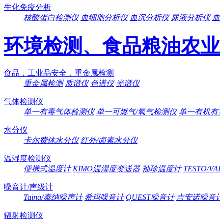
生化免疫分析
核酸蛋白检测仪
血细胞分析仪
血沉分析仪
尿液分析仪
血
环境检测、食品粮油农业
食品，工业品安全，重金属检测
重金属检测
质谱仪
色谱仪
光谱仪
气体检测仪
单一有毒气体检测仪
单一可燃气/氧气检测仪
单一有机有
水分仪
卡尔费休水分仪
红外/卤素水分仪
温湿度检测仪
便携式温度计
KIMO温湿度变送器
袖珍温度计
TESTO/V
噪音计/声级计
Taina/泰纳噪声计
希玛噪音计
QUEST噪音计
吉安诺噪音
辐射检测仪