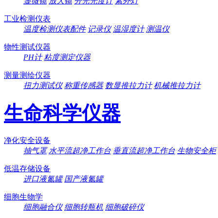
显微镜
放大镜
分光光度计
紫外灯
工业检测仪表
温度检测仪表配件
记录仪
温湿度计
测温仪
物性测试仪器
PH计
粘度测定仪器
测量测绘仪器
扭力测试仪
称重传感器
数显推拉力计
机械推拉力计
生命科学仪器
净化安全设备
抽气罩
水平流超净工作台
垂直流超净工作台
生物安全柜
低温存储设备
进口液氮罐
国产液氮罐
细胞生物学
细胞融合仪
细胞转瓶机
细胞破碎仪