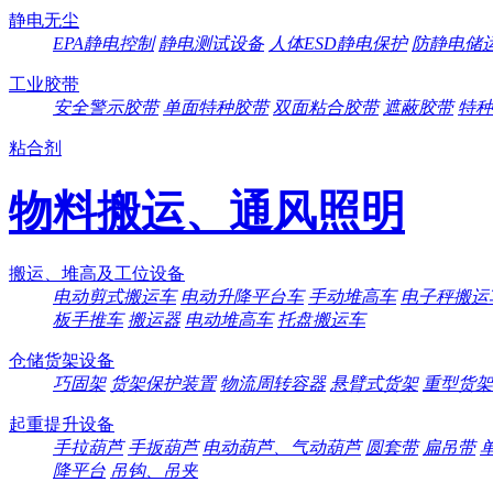
静电无尘
EPA静电控制
静电测试设备
人体ESD静电保护
防静电储
工业胶带
安全警示胶带
单面特种胶带
双面粘合胶带
遮蔽胶带
特种
粘合剂
物料搬运、通风照明
搬运、堆高及工位设备
电动剪式搬运车
电动升降平台车
手动堆高车
电子秤搬运
板手推车
搬运器
电动堆高车
托盘搬运车
仓储货架设备
巧固架
货架保护装置
物流周转容器
悬臂式货架
重型货架
起重提升设备
手拉葫芦
手扳葫芦
电动葫芦、气动葫芦
圆套带
扁吊带
降平台
吊钩、吊夹