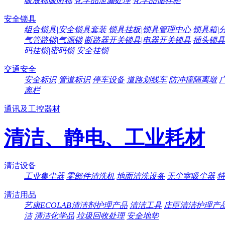
吸液棉吸附棉
化学品泄漏处理
化学品储存柜
安全锁具
组合锁具|安全锁具套装
锁具挂板|锁具管理中心
锁具箱|
气管路锁|气源锁
断路器开关锁具|电器开关锁具
插头锁具
码挂锁|密码锁
安全挂锁
交通安全
安全标识
管道标识
停车设备
道路划线车
防冲撞隔离墩
离栏
通讯及工控器材
清洁、静电、工业耗材
清洁设备
工业集尘器
零部件清洗机
地面清洗设备
无尘室吸尘器
特
清洁用品
艺康ECOLAB清洁剂护理产品
清洁工具
庄臣清洁护理产
洁
清洁化学品
垃圾回收处理
安全地垫