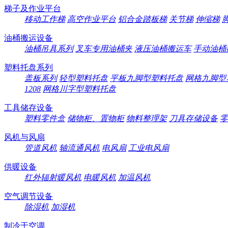
梯子及作业平台
移动工作梯
高空作业平台
铝合金踏板梯
关节梯
伸缩梯
油桶搬运设备
油桶吊具系列
叉车专用油桶夹
液压油桶搬运车
手动油桶
塑料托盘系列
盖板系列
轻型塑料托盘
平板九脚型塑料托盘
网格九脚型
1208
网格川字型塑料托盘
工具储存设备
塑料零件盒
储物柜、置物柜
物料整理架
刀具存储设备
零
风机与风扇
管道风机
轴流通风机
电风扇
工业电风扇
供暖设备
红外辐射暖风机
电暖风机
加温风机
空气调节设备
除湿机
加湿机
制冷于空调