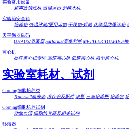
实验常用设备
超声波清洗机
蒸馏水器
超纯水机
实验箱安全箱
培养箱
低温冰箱/医用冰箱
干燥箱/烘箱
化学品防爆冰箱
天平衡器砝码
OHAUS/奥豪斯
Sartorius/赛多利斯
METTLER TOLEDO
离心机
品牌离心机专区
高速离心机
低速离心机
微型离心机
实验室耗材、试剂
Corning细胞培养类
Transwell膜嵌套
冻存管及配件
滚瓶
三角培养瓶
培养管
Corning细胞培养试剂
动物血清
细胞培养基及相关试剂
移液器