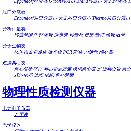
Eppendorf移液器
Gilson移液器
Brand移液器
大龙移液器
T
瓶口分液器
Eppendorf瓶口分液器
大龙瓶口分液器
Thermo瓶口分液器
分析计量类
移液管附件
移液管
滴定管
容量瓶
量筒
量杯
滴管/吸管
分子生物类
抗生物素包被板
微孔板
PCR管/板
闪烁瓶
酶标板
过滤离心类
离心管微型杵
离心管滤膜盖
玻璃离心管
超滤离心管
离心
式过滤器
滤膜
滤纸
离心管架
物理性质检测仪器
电力电子仪器
万用表
光学仪器