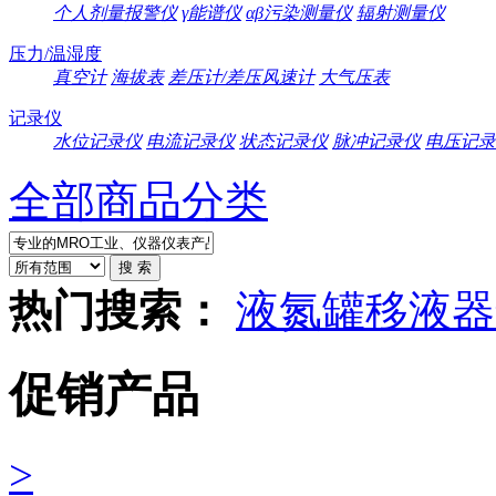
个人剂量报警仪
γ能谱仪
αβ污染测量仪
辐射测量仪
压力/温湿度
真空计
海拔表
差压计/差压风速计
大气压表
记录仪
水位记录仪
电流记录仪
状态记录仪
脉冲记录仪
电压记录
全部商品分类
热门搜索：
液氮罐
移液器
促销产品
>