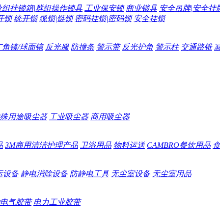
分组挂锁箱|群组操作锁具
工业保安锁|商业锁具
安全吊牌|安全挂
开锁|统开锁
缆锁|链锁
密码挂锁|密码锁
安全挂锁
广角镜/球面镜
反光服
防撞条
警示带
反光护角
警示柱
交通路锥
殊用途吸尘器
工业吸尘器
商用吸尘器
品
3M商用清洁护理产品
卫浴用品
物料运送
CAMBRO餐饮用品
运设备
静电消除设备
防静电工具
无尘室设备
无尘室用品
电气胶带
电力工业胶带