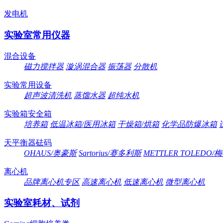
发电机
实验室常用仪器
混合设备
磁力搅拌器
漩涡混合器
振荡器
分散机
实验常用设备
超声波清洗机
蒸馏水器
超纯水机
实验箱安全箱
培养箱
低温冰箱/医用冰箱
干燥箱/烘箱
化学品防爆冰箱
天平衡器砝码
OHAUS/奥豪斯
Sartorius/赛多利斯
METTLER TOLEDO
离心机
品牌离心机专区
高速离心机
低速离心机
微型离心机
实验室耗材、试剂