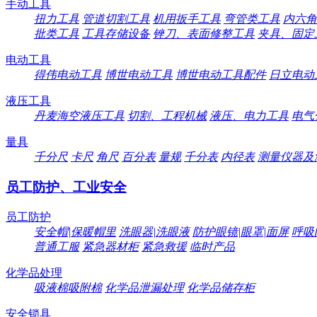
手动工具
扭力工具
管道切割工具
机用扳手工具
弯管类工具
内六角
批类工具
工具存储设备
锉刀、表面修整工具
夹具、固定
电动工具
得伟电动工具
博世电动工具
博世电动工具配件
日立电动
液压工具
丹麦海空液压工具
切割、工程机械
液压、电力工具
电气
量具
千分尺
卡尺
角尺
百分表
量规
千分表
内径表
测量仪器及
员工防护、工业安全
员工防护
安全帽|保暖帽里
洗眼器|洗眼液
防护眼镜|眼罩|面屏
呼吸
普通工服
紧急器材柜
紧急救援
临时产品
化学品处理
吸液棉吸附棉
化学品泄漏处理
化学品储存柜
安全锁具