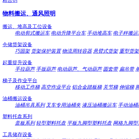
粘合剂
物料搬运、通风照明
搬运、堆高及工位设备
电动剪式搬运车
电动升降平台车
手动堆高车
电子秤搬运
仓储货架设备
巧固架
货架保护装置
物流周转容器
悬臂式货架
重型货架
起重提升设备
手拉葫芦
手扳葫芦
电动葫芦、气动葫芦
圆套带
扁吊带
梯子及作业平台
移动工作梯
高空作业平台
铝合金踏板梯
关节梯
伸缩梯
油桶搬运设备
油桶吊具系列
叉车专用油桶夹
液压油桶搬运车
手动油桶
塑料托盘系列
盖板系列
轻型塑料托盘
平板九脚型塑料托盘
网格九脚型
工具储存设备