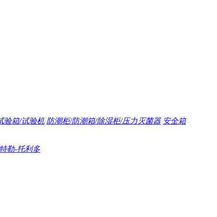
试验箱/试验机
防潮柜/防潮箱/除湿柜/压力灭菌器
安全箱
/梅特勒-托利多