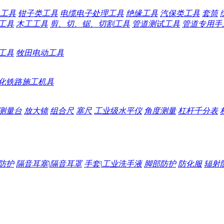
工具
钳子类工具
电缆电子处理工具
绝缘工具
汽保类工具
套筒
工具
木工工具
剪、切、锯、切割工具
管道测试工具
管道专用手
工具
牧田电动工具
化铁路施工机具
测量台
放大镜
组合尺
塞尺
工业级水平仪
角度测量
杠杆千分表
防护
隔音耳塞|隔音耳罩
手套|工业洗手液
脚部防护
防化服
辐射