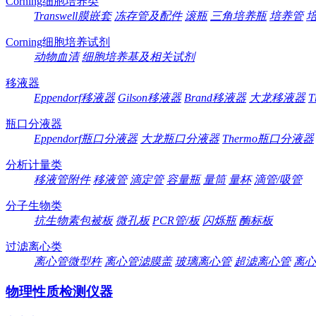
Corning细胞培养类
Transwell膜嵌套
冻存管及配件
滚瓶
三角培养瓶
培养管
Corning细胞培养试剂
动物血清
细胞培养基及相关试剂
移液器
Eppendorf移液器
Gilson移液器
Brand移液器
大龙移液器
T
瓶口分液器
Eppendorf瓶口分液器
大龙瓶口分液器
Thermo瓶口分液器
分析计量类
移液管附件
移液管
滴定管
容量瓶
量筒
量杯
滴管/吸管
分子生物类
抗生物素包被板
微孔板
PCR管/板
闪烁瓶
酶标板
过滤离心类
离心管微型杵
离心管滤膜盖
玻璃离心管
超滤离心管
离心
物理性质检测仪器