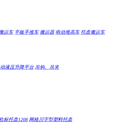
搬运车
平板手推车
搬运器
电动堆高车
托盘搬运车
动液压升降平台
吊钩、吊夹
欧标托盘1208
网格川字型塑料托盘