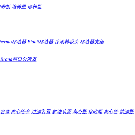
培养板
培养皿
培养瓶
hermo移液器
Biohit移液器
移液器吸头
移液器支架
Brand瓶口分液器
管塞
离心管盒
过滤装置
超滤装置
离心瓶
接收瓶
离心管
抽滤瓶