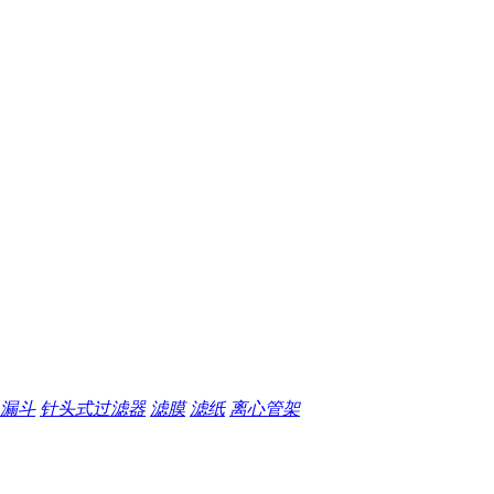
漏斗
针头式过滤器
滤膜
滤纸
离心管架