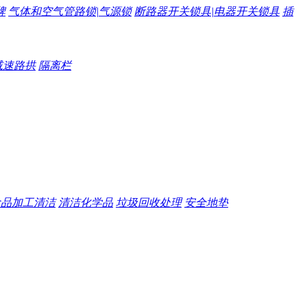
牌
气体和空气管路锁|气源锁
断路器开关锁具|电器开关锁具
插
减速路拱
隔离栏
食品加工清洁
清洁化学品
垃圾回收处理
安全地垫