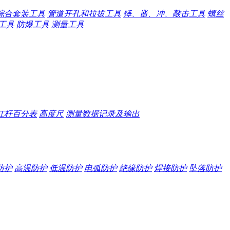
综合套装工具
管道开孔和拉拔工具
锤、凿、冲、敲击工具
螺丝
工具
防爆工具
测量工具
杠杆百分表
高度尺
测量数据记录及输出
防护
高温防护
低温防护
电弧防护
绝缘防护
焊接防护
坠落防护