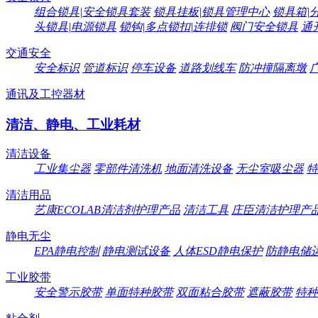
组合锁具|安全锁具套装
锁具挂板|锁具管理中心
锁具箱|
头锁具|电源锁具
锁钩|多点锁扣|连排锁
阀门安全锁具
通
交通安全
安全标识
管道标识
停车设备
道路划线车
防冲撞隔离墩
通讯及工控器材
清洁、静电、工业耗材
清洁设备
工业集尘器
零部件清洗机
地面清洗设备
无尘室吸尘器
特
清洁用品
艺康ECOLAB清洁剂护理产品
清洁工具
庄臣清洁护理产
静电无尘
EPA静电控制
静电测试设备
人体ESD静电保护
防静电储
工业胶带
安全警示胶带
单面特种胶带
双面粘合胶带
遮蔽胶带
特种