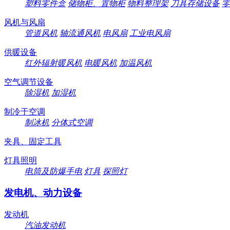
塑料零件盒
储物柜、置物柜
物料整理架
刀具存储设备
零
风机与风扇
管道风机
轴流通风机
电风扇
工业电风扇
供暖设备
红外辐射暖风机
电暖风机
加温风机
空气调节设备
除湿机
加湿机
制冷于空调
制冰机
分体式空调
夹具、固定工具
灯具照明
电筒及防爆手电
灯具
探照灯
发电机、动力设备
发动机
汽油发动机