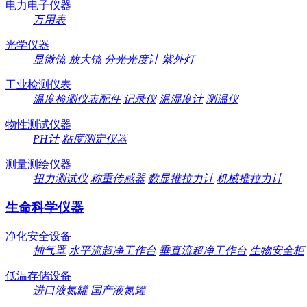
电力电子仪器
万用表
光学仪器
显微镜
放大镜
分光光度计
紫外灯
工业检测仪表
温度检测仪表配件
记录仪
温湿度计
测温仪
物性测试仪器
PH计
粘度测定仪器
测量测绘仪器
扭力测试仪
称重传感器
数显推拉力计
机械推拉力计
生命科学仪器
净化安全设备
抽气罩
水平流超净工作台
垂直流超净工作台
生物安全柜
低温存储设备
进口液氮罐
国产液氮罐