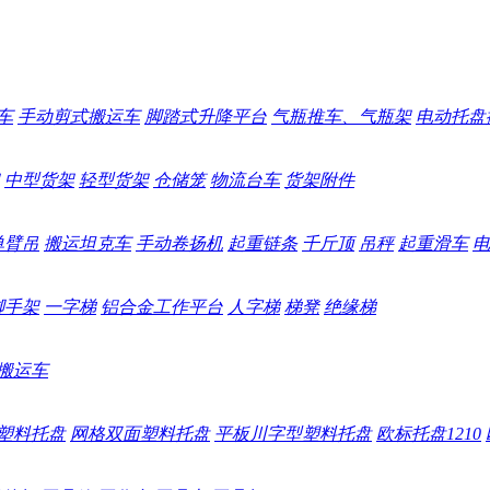
车
手动剪式搬运车
脚踏式升降平台
气瓶推车、气瓶架
电动托盘
中型货架
轻型货架
仓储笼
物流台车
货架附件
单臂吊
搬运坦克车
手动卷扬机
起重链条
千斤顶
吊秤
起重滑车
电
脚手架
一字梯
铝合金工作平台
人字梯
梯凳
绝缘梯
搬运车
塑料托盘
网格双面塑料托盘
平板川字型塑料托盘
欧标托盘1210