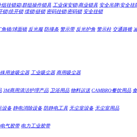
分组挂锁箱|群组操作锁具
工业保安锁|商业锁具
安全吊牌|安全挂
开锁|统开锁
缆锁|链锁
密码挂锁|密码锁
安全挂锁
广角镜/球面镜
反光服
防撞条
警示带
反光护角
警示柱
交通路锥
殊用途吸尘器
工业吸尘器
商用吸尘器
品
3M商用清洁护理产品
卫浴用品
物料运送
CAMBRO餐饮用品
运设备
静电消除设备
防静电工具
无尘室设备
无尘室用品
电气胶带
电力工业胶带