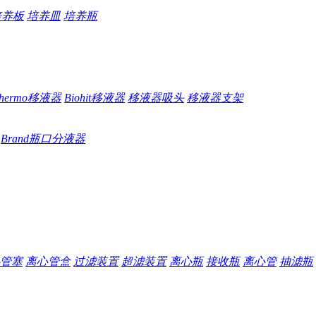
培养板
培养皿
培养瓶
hermo移液器
Biohit移液器
移液器吸头
移液器支架
Brand瓶口分液器
管塞
离心管盒
过滤装置
超滤装置
离心瓶
接收瓶
离心管
抽滤瓶