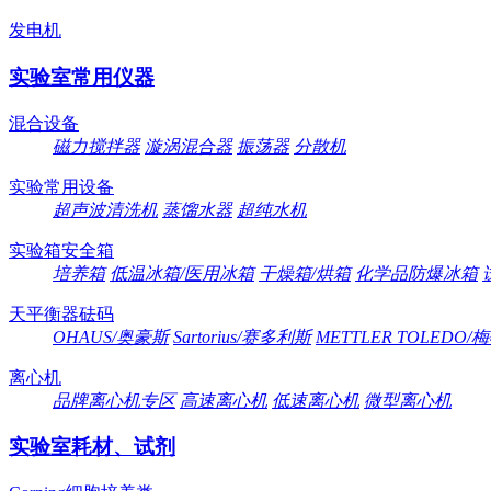
发电机
实验室常用仪器
混合设备
磁力搅拌器
漩涡混合器
振荡器
分散机
实验常用设备
超声波清洗机
蒸馏水器
超纯水机
实验箱安全箱
培养箱
低温冰箱/医用冰箱
干燥箱/烘箱
化学品防爆冰箱
天平衡器砝码
OHAUS/奥豪斯
Sartorius/赛多利斯
METTLER TOLEDO
离心机
品牌离心机专区
高速离心机
低速离心机
微型离心机
实验室耗材、试剂