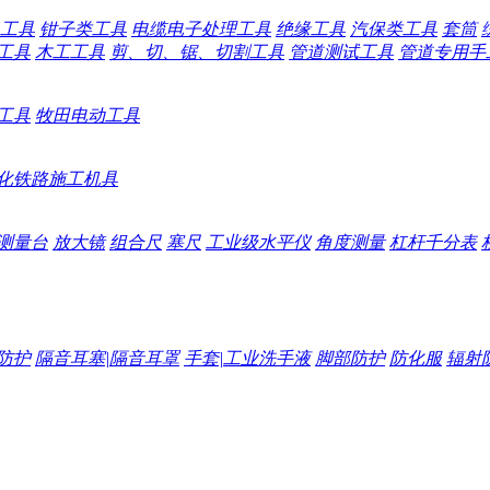
工具
钳子类工具
电缆电子处理工具
绝缘工具
汽保类工具
套筒
工具
木工工具
剪、切、锯、切割工具
管道测试工具
管道专用手
工具
牧田电动工具
化铁路施工机具
测量台
放大镜
组合尺
塞尺
工业级水平仪
角度测量
杠杆千分表
防护
隔音耳塞|隔音耳罩
手套|工业洗手液
脚部防护
防化服
辐射