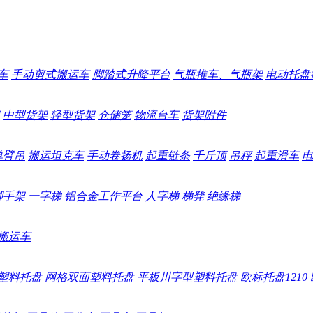
车
手动剪式搬运车
脚踏式升降平台
气瓶推车、气瓶架
电动托盘
中型货架
轻型货架
仓储笼
物流台车
货架附件
单臂吊
搬运坦克车
手动卷扬机
起重链条
千斤顶
吊秤
起重滑车
电
脚手架
一字梯
铝合金工作平台
人字梯
梯凳
绝缘梯
搬运车
塑料托盘
网格双面塑料托盘
平板川字型塑料托盘
欧标托盘1210