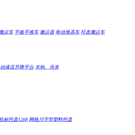
搬运车
平板手推车
搬运器
电动堆高车
托盘搬运车
动液压升降平台
吊钩、吊夹
欧标托盘1208
网格川字型塑料托盘