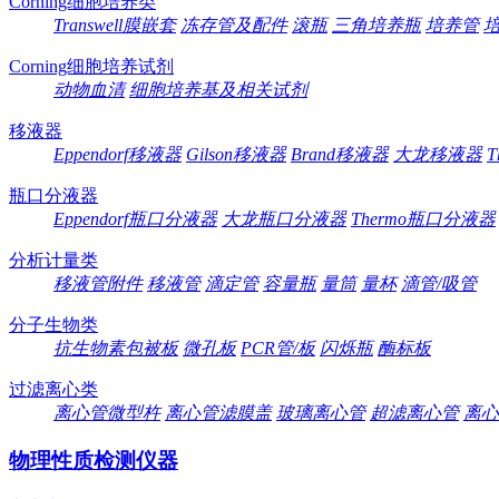
Corning细胞培养类
Transwell膜嵌套
冻存管及配件
滚瓶
三角培养瓶
培养管
Corning细胞培养试剂
动物血清
细胞培养基及相关试剂
移液器
Eppendorf移液器
Gilson移液器
Brand移液器
大龙移液器
T
瓶口分液器
Eppendorf瓶口分液器
大龙瓶口分液器
Thermo瓶口分液器
分析计量类
移液管附件
移液管
滴定管
容量瓶
量筒
量杯
滴管/吸管
分子生物类
抗生物素包被板
微孔板
PCR管/板
闪烁瓶
酶标板
过滤离心类
离心管微型杵
离心管滤膜盖
玻璃离心管
超滤离心管
离心
物理性质检测仪器