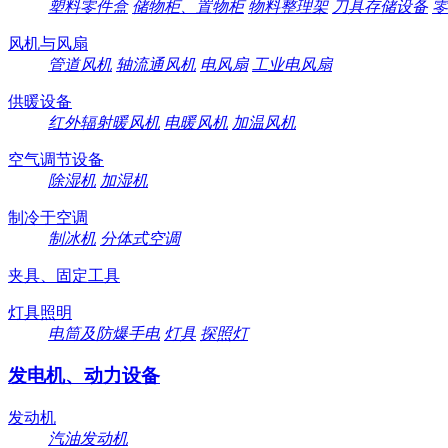
塑料零件盒
储物柜、置物柜
物料整理架
刀具存储设备
零
风机与风扇
管道风机
轴流通风机
电风扇
工业电风扇
供暖设备
红外辐射暖风机
电暖风机
加温风机
空气调节设备
除湿机
加湿机
制冷于空调
制冰机
分体式空调
夹具、固定工具
灯具照明
电筒及防爆手电
灯具
探照灯
发电机、动力设备
发动机
汽油发动机