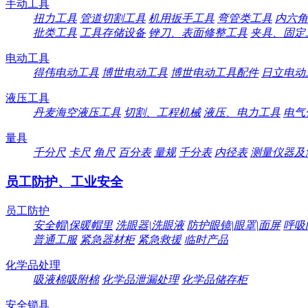
手动工具
扭力工具
管道切割工具
机用扳手工具
弯管类工具
内六角
批类工具
工具存储设备
锉刀、表面修整工具
夹具、固定
电动工具
得伟电动工具
博世电动工具
博世电动工具配件
日立电动
液压工具
丹麦海空液压工具
切割、工程机械
液压、电力工具
电气
量具
千分尺
卡尺
角尺
百分表
量规
千分表
内径表
测量仪器及
员工防护、工业安全
员工防护
安全帽|保暖帽里
洗眼器|洗眼液
防护眼镜|眼罩|面屏
呼吸
普通工服
紧急器材柜
紧急救援
临时产品
化学品处理
吸液棉吸附棉
化学品泄漏处理
化学品储存柜
安全锁具