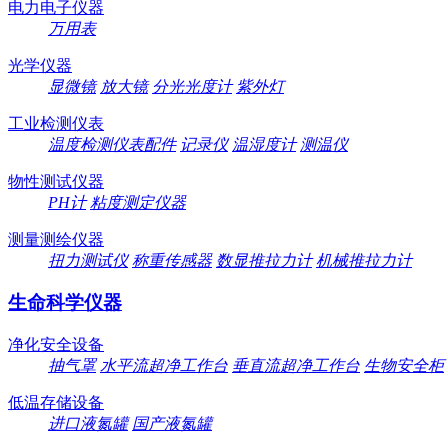
电力电子仪器
万用表
光学仪器
显微镜
放大镜
分光光度计
紫外灯
工业检测仪表
温度检测仪表配件
记录仪
温湿度计
测温仪
物性测试仪器
PH计
粘度测定仪器
测量测绘仪器
扭力测试仪
称重传感器
数显推拉力计
机械推拉力计
生命科学仪器
净化安全设备
抽气罩
水平流超净工作台
垂直流超净工作台
生物安全柜
低温存储设备
进口液氮罐
国产液氮罐