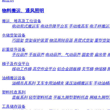
粘合剂
物料搬运、通风照明
搬运、堆高及工位设备
电动剪式搬运车
电动升降平台车
手动堆高车
电子秤搬运
仓储货架设备
巧固架
货架保护装置
物流周转容器
悬臂式货架
重型货架
起重提升设备
手拉葫芦
手扳葫芦
电动葫芦、气动葫芦
圆套带
扁吊带
梯子及作业平台
移动工作梯
高空作业平台
铝合金踏板梯
关节梯
伸缩梯
油桶搬运设备
油桶吊具系列
叉车专用油桶夹
液压油桶搬运车
手动油桶
塑料托盘系列
盖板系列
轻型塑料托盘
平板九脚型塑料托盘
网格九脚型
工具储存设备