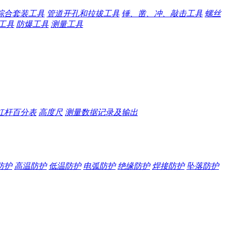
综合套装工具
管道开孔和拉拔工具
锤、凿、冲、敲击工具
螺丝
工具
防爆工具
测量工具
杠杆百分表
高度尺
测量数据记录及输出
防护
高温防护
低温防护
电弧防护
绝缘防护
焊接防护
坠落防护