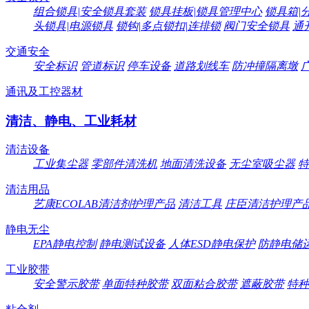
组合锁具|安全锁具套装
锁具挂板|锁具管理中心
锁具箱|
头锁具|电源锁具
锁钩|多点锁扣|连排锁
阀门安全锁具
通
交通安全
安全标识
管道标识
停车设备
道路划线车
防冲撞隔离墩
通讯及工控器材
清洁、静电、工业耗材
清洁设备
工业集尘器
零部件清洗机
地面清洗设备
无尘室吸尘器
特
清洁用品
艺康ECOLAB清洁剂护理产品
清洁工具
庄臣清洁护理产
静电无尘
EPA静电控制
静电测试设备
人体ESD静电保护
防静电储
工业胶带
安全警示胶带
单面特种胶带
双面粘合胶带
遮蔽胶带
特种