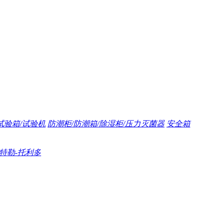
试验箱/试验机
防潮柜/防潮箱/除湿柜/压力灭菌器
安全箱
/梅特勒-托利多