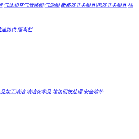
牌
气体和空气管路锁|气源锁
断路器开关锁具|电器开关锁具
插
减速路拱
隔离栏
食品加工清洁
清洁化学品
垃圾回收处理
安全地垫