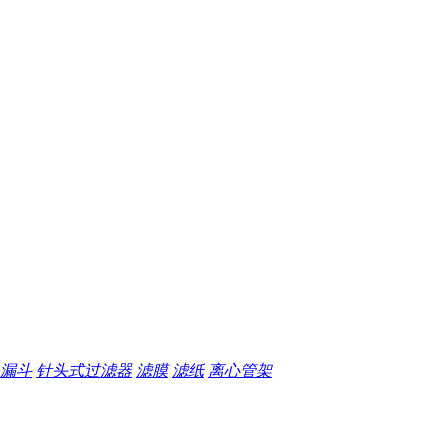
漏斗
针头式过滤器
滤膜
滤纸
离心管架