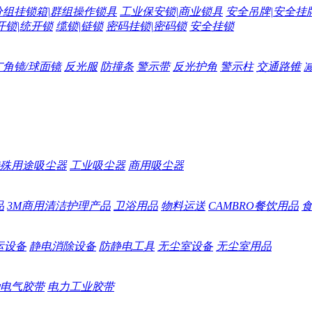
分组挂锁箱|群组操作锁具
工业保安锁|商业锁具
安全吊牌|安全挂
开锁|统开锁
缆锁|链锁
密码挂锁|密码锁
安全挂锁
广角镜/球面镜
反光服
防撞条
警示带
反光护角
警示柱
交通路锥
殊用途吸尘器
工业吸尘器
商用吸尘器
品
3M商用清洁护理产品
卫浴用品
物料运送
CAMBRO餐饮用品
运设备
静电消除设备
防静电工具
无尘室设备
无尘室用品
电气胶带
电力工业胶带