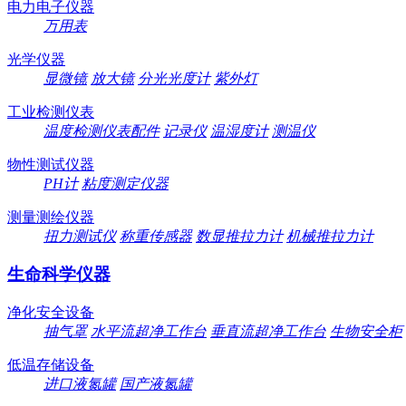
电力电子仪器
万用表
光学仪器
显微镜
放大镜
分光光度计
紫外灯
工业检测仪表
温度检测仪表配件
记录仪
温湿度计
测温仪
物性测试仪器
PH计
粘度测定仪器
测量测绘仪器
扭力测试仪
称重传感器
数显推拉力计
机械推拉力计
生命科学仪器
净化安全设备
抽气罩
水平流超净工作台
垂直流超净工作台
生物安全柜
低温存储设备
进口液氮罐
国产液氮罐