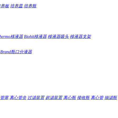
培养板
培养皿
培养瓶
hermo移液器
Biohit移液器
移液器吸头
移液器支架
Brand瓶口分液器
管塞
离心管盒
过滤装置
超滤装置
离心瓶
接收瓶
离心管
抽滤瓶