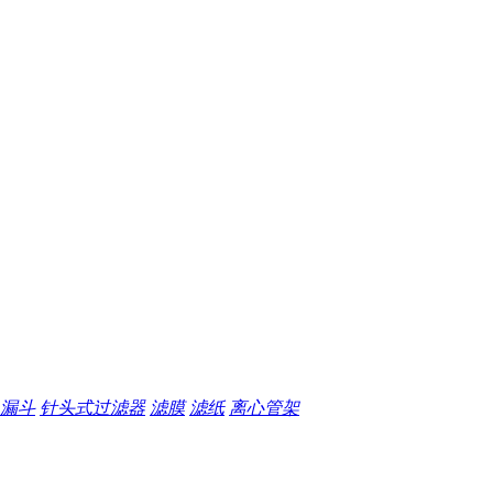
漏斗
针头式过滤器
滤膜
滤纸
离心管架