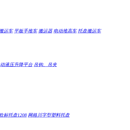
搬运车
平板手推车
搬运器
电动堆高车
托盘搬运车
动液压升降平台
吊钩、吊夹
欧标托盘1208
网格川字型塑料托盘