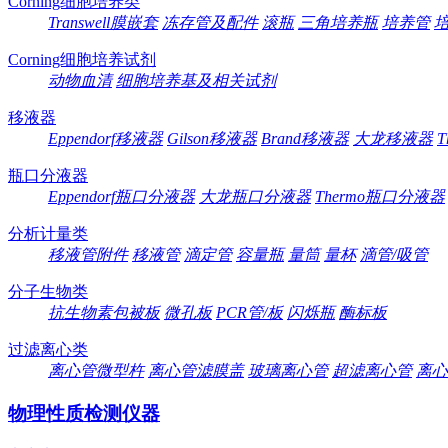
Corning细胞培养类
Transwell膜嵌套
冻存管及配件
滚瓶
三角培养瓶
培养管
Corning细胞培养试剂
动物血清
细胞培养基及相关试剂
移液器
Eppendorf移液器
Gilson移液器
Brand移液器
大龙移液器
T
瓶口分液器
Eppendorf瓶口分液器
大龙瓶口分液器
Thermo瓶口分液器
分析计量类
移液管附件
移液管
滴定管
容量瓶
量筒
量杯
滴管/吸管
分子生物类
抗生物素包被板
微孔板
PCR管/板
闪烁瓶
酶标板
过滤离心类
离心管微型杵
离心管滤膜盖
玻璃离心管
超滤离心管
离心
物理性质检测仪器