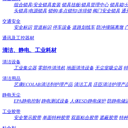
组合锁具|安全锁具套装
锁具挂板|锁具管理中心
锁具箱|
头锁具|电源锁具
锁钩|多点锁扣|连排锁
阀门安全锁具
通
交通安全
安全标识
管道标识
停车设备
道路划线车
防冲撞隔离墩
通讯及工控器材
清洁、静电、工业耗材
清洁设备
工业集尘器
零部件清洗机
地面清洗设备
无尘室吸尘器
特
清洁用品
艺康ECOLAB清洁剂护理产品
清洁工具
庄臣清洁护理产
静电无尘
EPA静电控制
静电测试设备
人体ESD静电保护
防静电储
工业胶带
安全警示胶带
单面特种胶带
双面粘合胶带
遮蔽胶带
特种