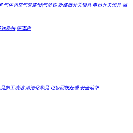
牌
气体和空气管路锁|气源锁
断路器开关锁具|电器开关锁具
插
减速路拱
隔离栏
食品加工清洁
清洁化学品
垃圾回收处理
安全地垫