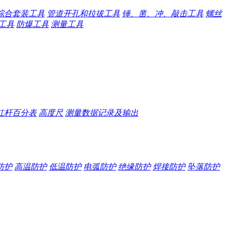
综合套装工具
管道开孔和拉拔工具
锤、凿、冲、敲击工具
螺丝
工具
防爆工具
测量工具
杠杆百分表
高度尺
测量数据记录及输出
防护
高温防护
低温防护
电弧防护
绝缘防护
焊接防护
坠落防护