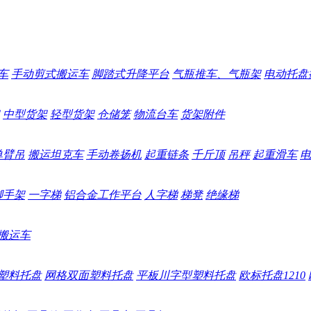
车
手动剪式搬运车
脚踏式升降平台
气瓶推车、气瓶架
电动托盘
中型货架
轻型货架
仓储笼
物流台车
货架附件
单臂吊
搬运坦克车
手动卷扬机
起重链条
千斤顶
吊秤
起重滑车
电
脚手架
一字梯
铝合金工作平台
人字梯
梯凳
绝缘梯
搬运车
塑料托盘
网格双面塑料托盘
平板川字型塑料托盘
欧标托盘1210