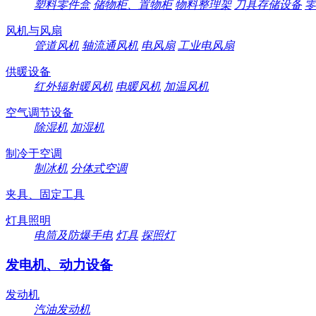
塑料零件盒
储物柜、置物柜
物料整理架
刀具存储设备
零
风机与风扇
管道风机
轴流通风机
电风扇
工业电风扇
供暖设备
红外辐射暖风机
电暖风机
加温风机
空气调节设备
除湿机
加湿机
制冷于空调
制冰机
分体式空调
夹具、固定工具
灯具照明
电筒及防爆手电
灯具
探照灯
发电机、动力设备
发动机
汽油发动机