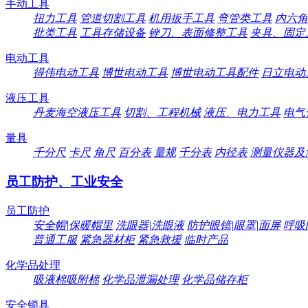
手动工具
扭力工具
管道切割工具
机用扳手工具
弯管类工具
内六角
批类工具
工具存储设备
锉刀、表面修整工具
夹具、固定
电动工具
得伟电动工具
博世电动工具
博世电动工具配件
日立电动
液压工具
丹麦海空液压工具
切割、工程机械
液压、电力工具
电气
量具
千分尺
卡尺
角尺
百分表
量规
千分表
内径表
测量仪器及
员工防护、工业安全
员工防护
安全帽|保暖帽里
洗眼器|洗眼液
防护眼镜|眼罩|面屏
呼吸
普通工服
紧急器材柜
紧急救援
临时产品
化学品处理
吸液棉吸附棉
化学品泄漏处理
化学品储存柜
安全锁具