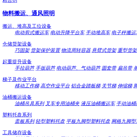
粘合剂
物料搬运、通风照明
搬运、堆高及工位设备
电动剪式搬运车
电动升降平台车
手动堆高车
电子秤搬运
仓储货架设备
巧固架
货架保护装置
物流周转容器
悬臂式货架
重型货架
起重提升设备
手拉葫芦
手扳葫芦
电动葫芦、气动葫芦
圆套带
扁吊带
梯子及作业平台
移动工作梯
高空作业平台
铝合金踏板梯
关节梯
伸缩梯
油桶搬运设备
油桶吊具系列
叉车专用油桶夹
液压油桶搬运车
手动油桶
塑料托盘系列
盖板系列
轻型塑料托盘
平板九脚型塑料托盘
网格九脚型
工具储存设备