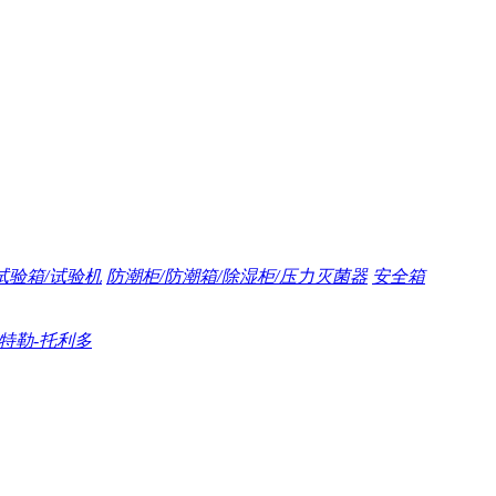
试验箱/试验机
防潮柜/防潮箱/除湿柜/压力灭菌器
安全箱
/梅特勒-托利多