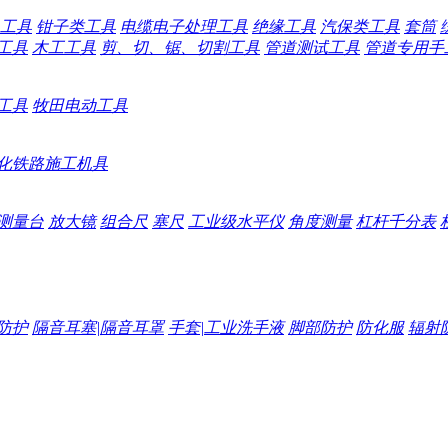
工具
钳子类工具
电缆电子处理工具
绝缘工具
汽保类工具
套筒
工具
木工工具
剪、切、锯、切割工具
管道测试工具
管道专用手
工具
牧田电动工具
化铁路施工机具
测量台
放大镜
组合尺
塞尺
工业级水平仪
角度测量
杠杆千分表
防护
隔音耳塞|隔音耳罩
手套|工业洗手液
脚部防护
防化服
辐射