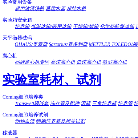
实验常用设备
超声波清洗机
蒸馏水器
超纯水机
实验箱安全箱
培养箱
低温冰箱/医用冰箱
干燥箱/烘箱
化学品防爆冰箱
天平衡器砝码
OHAUS/奥豪斯
Sartorius/赛多利斯
METTLER TOLEDO
离心机
品牌离心机专区
高速离心机
低速离心机
微型离心机
实验室耗材、试剂
Corning细胞培养类
Transwell膜嵌套
冻存管及配件
滚瓶
三角培养瓶
培养管
Corning细胞培养试剂
动物血清
细胞培养基及相关试剂
移液器