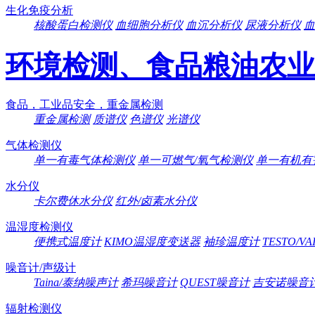
生化免疫分析
核酸蛋白检测仪
血细胞分析仪
血沉分析仪
尿液分析仪
血
环境检测、食品粮油农业
食品，工业品安全，重金属检测
重金属检测
质谱仪
色谱仪
光谱仪
气体检测仪
单一有毒气体检测仪
单一可燃气/氧气检测仪
单一有机有
水分仪
卡尔费休水分仪
红外/卤素水分仪
温湿度检测仪
便携式温度计
KIMO温湿度变送器
袖珍温度计
TESTO/V
噪音计/声级计
Taina/泰纳噪声计
希玛噪音计
QUEST噪音计
吉安诺噪音
辐射检测仪