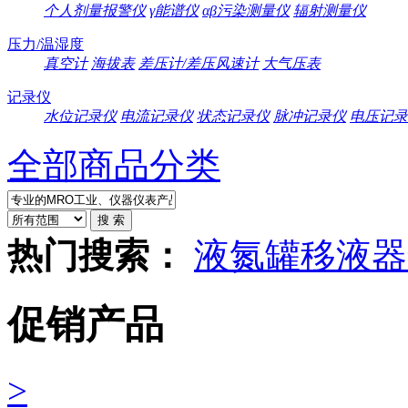
个人剂量报警仪
γ能谱仪
αβ污染测量仪
辐射测量仪
压力/温湿度
真空计
海拔表
差压计/差压风速计
大气压表
记录仪
水位记录仪
电流记录仪
状态记录仪
脉冲记录仪
电压记录
全部商品分类
热门搜索：
液氮罐
移液器
促销产品
>