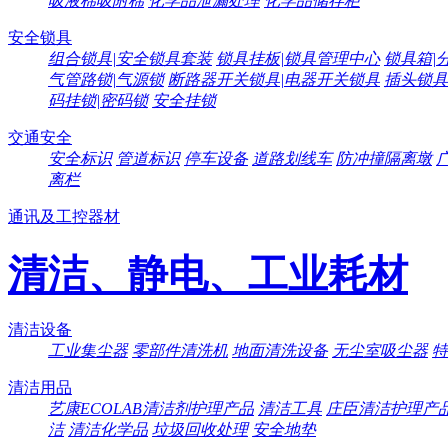
吸液棉吸附棉
化学品泄漏处理
化学品储存柜
安全锁具
组合锁具|安全锁具套装
锁具挂板|锁具管理中心
锁具箱|
气管路锁|气源锁
断路器开关锁具|电器开关锁具
插头锁具
码挂锁|密码锁
安全挂锁
交通安全
安全标识
管道标识
停车设备
道路划线车
防冲撞隔离墩
离栏
通讯及工控器材
清洁、静电、工业耗材
清洁设备
工业集尘器
零部件清洗机
地面清洗设备
无尘室吸尘器
特
清洁用品
艺康ECOLAB清洁剂护理产品
清洁工具
庄臣清洁护理产
洁
清洁化学品
垃圾回收处理
安全地垫