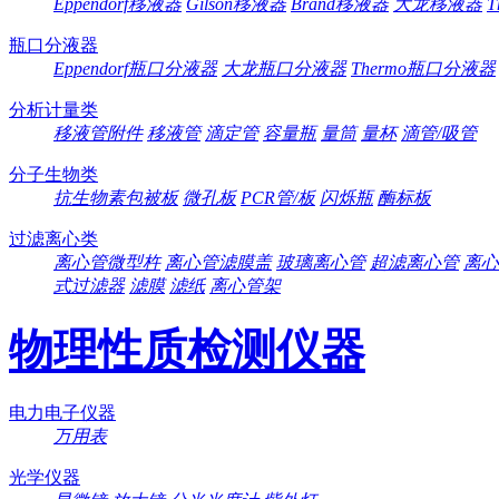
Eppendorf移液器
Gilson移液器
Brand移液器
大龙移液器
T
瓶口分液器
Eppendorf瓶口分液器
大龙瓶口分液器
Thermo瓶口分液器
分析计量类
移液管附件
移液管
滴定管
容量瓶
量筒
量杯
滴管/吸管
分子生物类
抗生物素包被板
微孔板
PCR管/板
闪烁瓶
酶标板
过滤离心类
离心管微型杵
离心管滤膜盖
玻璃离心管
超滤离心管
离心
式过滤器
滤膜
滤纸
离心管架
物理性质检测仪器
电力电子仪器
万用表
光学仪器