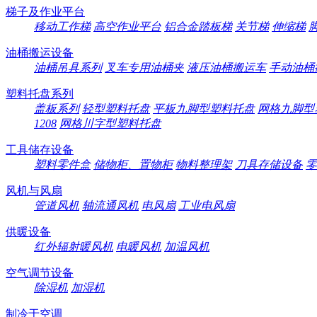
梯子及作业平台
移动工作梯
高空作业平台
铝合金踏板梯
关节梯
伸缩梯
油桶搬运设备
油桶吊具系列
叉车专用油桶夹
液压油桶搬运车
手动油桶
塑料托盘系列
盖板系列
轻型塑料托盘
平板九脚型塑料托盘
网格九脚型
1208
网格川字型塑料托盘
工具储存设备
塑料零件盒
储物柜、置物柜
物料整理架
刀具存储设备
零
风机与风扇
管道风机
轴流通风机
电风扇
工业电风扇
供暖设备
红外辐射暖风机
电暖风机
加温风机
空气调节设备
除湿机
加湿机
制冷于空调