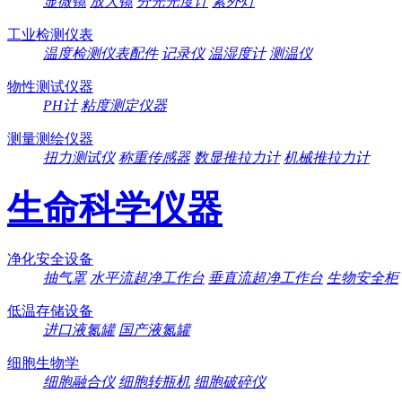
显微镜
放大镜
分光光度计
紫外灯
工业检测仪表
温度检测仪表配件
记录仪
温湿度计
测温仪
物性测试仪器
PH计
粘度测定仪器
测量测绘仪器
扭力测试仪
称重传感器
数显推拉力计
机械推拉力计
生命科学仪器
净化安全设备
抽气罩
水平流超净工作台
垂直流超净工作台
生物安全柜
低温存储设备
进口液氮罐
国产液氮罐
细胞生物学
细胞融合仪
细胞转瓶机
细胞破碎仪