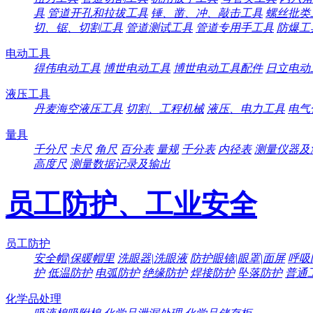
具
管道开孔和拉拔工具
锤、凿、冲、敲击工具
螺丝批类
切、锯、切割工具
管道测试工具
管道专用手工具
防爆工
电动工具
得伟电动工具
博世电动工具
博世电动工具配件
日立电动
液压工具
丹麦海空液压工具
切割、工程机械
液压、电力工具
电气
量具
千分尺
卡尺
角尺
百分表
量规
千分表
内径表
测量仪器及
高度尺
测量数据记录及输出
员工防护、工业安全
员工防护
安全帽|保暖帽里
洗眼器|洗眼液
防护眼镜|眼罩|面屏
呼吸
护
低温防护
电弧防护
绝缘防护
焊接防护
坠落防护
普通
化学品处理