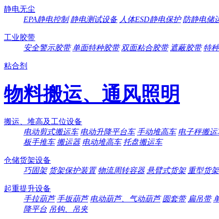
静电无尘
EPA静电控制
静电测试设备
人体ESD静电保护
防静电储
工业胶带
安全警示胶带
单面特种胶带
双面粘合胶带
遮蔽胶带
特种
粘合剂
物料搬运、通风照明
搬运、堆高及工位设备
电动剪式搬运车
电动升降平台车
手动堆高车
电子秤搬运
板手推车
搬运器
电动堆高车
托盘搬运车
仓储货架设备
巧固架
货架保护装置
物流周转容器
悬臂式货架
重型货架
起重提升设备
手拉葫芦
手扳葫芦
电动葫芦、气动葫芦
圆套带
扁吊带
降平台
吊钩、吊夹