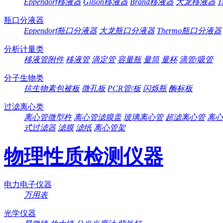
Eppendorf移液器
Gilson移液器
Brand移液器
大龙移液器
T
瓶口分液器
Eppendorf瓶口分液器
大龙瓶口分液器
Thermo瓶口分液器
分析计量类
移液管附件
移液管
滴定管
容量瓶
量筒
量杯
滴管/吸管
分子生物类
抗生物素包被板
微孔板
PCR管/板
闪烁瓶
酶标板
过滤离心类
离心管微型杵
离心管滤膜盖
玻璃离心管
超滤离心管
离心
式过滤器
滤膜
滤纸
离心管架
物理性质检测仪器
电力电子仪器
万用表
光学仪器