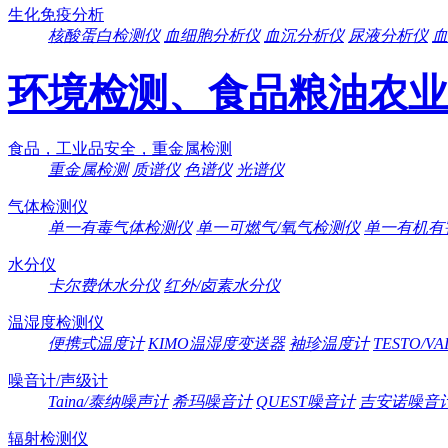
生化免疫分析
核酸蛋白检测仪
血细胞分析仪
血沉分析仪
尿液分析仪
血
环境检测、食品粮油农业
食品，工业品安全，重金属检测
重金属检测
质谱仪
色谱仪
光谱仪
气体检测仪
单一有毒气体检测仪
单一可燃气/氧气检测仪
单一有机有
水分仪
卡尔费休水分仪
红外/卤素水分仪
温湿度检测仪
便携式温度计
KIMO温湿度变送器
袖珍温度计
TESTO/V
噪音计/声级计
Taina/泰纳噪声计
希玛噪音计
QUEST噪音计
吉安诺噪音
辐射检测仪