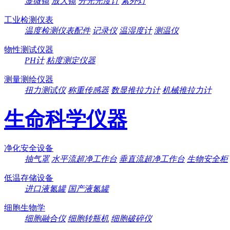
显微镜
放大镜
分光光度计
紫外灯
工业检测仪表
温度检测仪表配件
记录仪
温湿度计
测温仪
物性测试仪器
PH计
粘度测定仪器
测量测绘仪器
扭力测试仪
称重传感器
数显推拉力计
机械推拉力计
生命科学仪器
净化安全设备
抽气罩
水平流超净工作台
垂直流超净工作台
生物安全柜
低温存储设备
进口液氮罐
国产液氮罐
细胞生物学
细胞融合仪
细胞转瓶机
细胞破碎仪