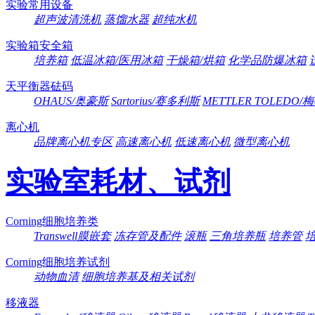
实验常用设备
超声波清洗机
蒸馏水器
超纯水机
实验箱安全箱
培养箱
低温冰箱/医用冰箱
干燥箱/烘箱
化学品防爆冰箱
天平衡器砝码
OHAUS/奥豪斯
Sartorius/赛多利斯
METTLER TOLEDO
离心机
品牌离心机专区
高速离心机
低速离心机
微型离心机
实验室耗材、试剂
Corning细胞培养类
Transwell膜嵌套
冻存管及配件
滚瓶
三角培养瓶
培养管
Corning细胞培养试剂
动物血清
细胞培养基及相关试剂
移液器