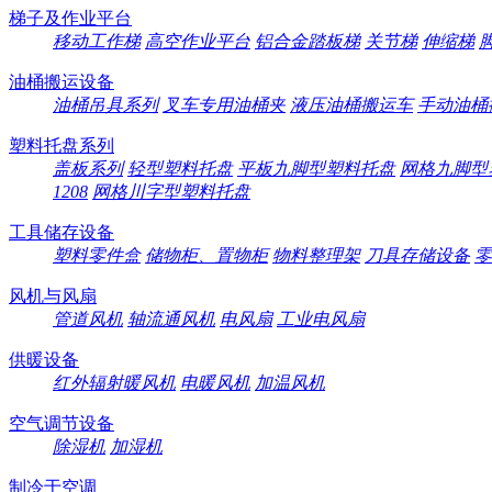
梯子及作业平台
移动工作梯
高空作业平台
铝合金踏板梯
关节梯
伸缩梯
油桶搬运设备
油桶吊具系列
叉车专用油桶夹
液压油桶搬运车
手动油桶
塑料托盘系列
盖板系列
轻型塑料托盘
平板九脚型塑料托盘
网格九脚型
1208
网格川字型塑料托盘
工具储存设备
塑料零件盒
储物柜、置物柜
物料整理架
刀具存储设备
零
风机与风扇
管道风机
轴流通风机
电风扇
工业电风扇
供暖设备
红外辐射暖风机
电暖风机
加温风机
空气调节设备
除湿机
加湿机
制冷于空调