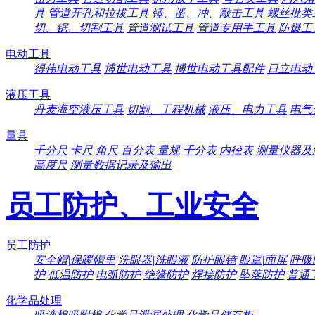
具
管道开孔和拉拔工具
锤、凿、冲、敲击工具
螺丝批类
切、锯、切割工具
管道测试工具
管道专用手工具
防爆工
电动工具
得伟电动工具
博世电动工具
博世电动工具配件
日立电动
液压工具
丹麦海空液压工具
切割、工程机械
液压、电力工具
电气
量具
千分尺
卡尺
角尺
百分表
量规
千分表
内径表
测量仪器及
高度尺
测量数据记录及输出
员工防护、工业安全
员工防护
安全帽|保暖帽里
洗眼器|洗眼液
防护眼镜|眼罩|面屏
呼吸
护
低温防护
电弧防护
绝缘防护
焊接防护
坠落防护
普通
化学品处理