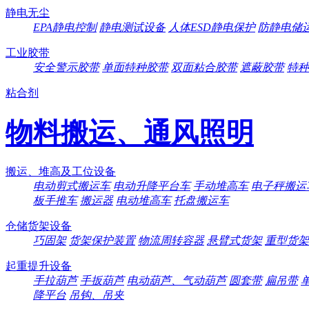
静电无尘
EPA静电控制
静电测试设备
人体ESD静电保护
防静电储
工业胶带
安全警示胶带
单面特种胶带
双面粘合胶带
遮蔽胶带
特种
粘合剂
物料搬运、通风照明
搬运、堆高及工位设备
电动剪式搬运车
电动升降平台车
手动堆高车
电子秤搬运
板手推车
搬运器
电动堆高车
托盘搬运车
仓储货架设备
巧固架
货架保护装置
物流周转容器
悬臂式货架
重型货架
起重提升设备
手拉葫芦
手扳葫芦
电动葫芦、气动葫芦
圆套带
扁吊带
降平台
吊钩、吊夹